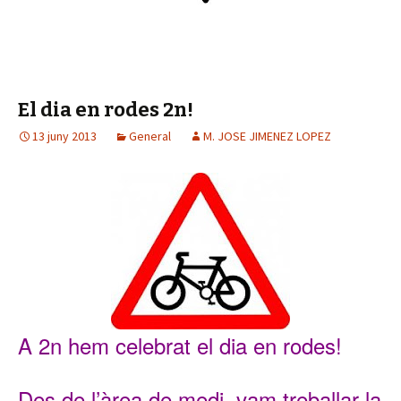
El dia en rodes 2n!
13 juny 2013
General
M. JOSE JIMENEZ LOPEZ
A 2n hem celeb
rat el dia en rodes!
Des de l’àrea de medi
, vam trebal
lar
la