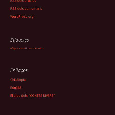
RSS
dels articles
RSS
dels comentaris
WordPress.org
Etiquetes
Afegeix una etiqueta
Anuncis
Enllaços
Childtopia
Edu365
El bloc dels “CONTES DIVERS”