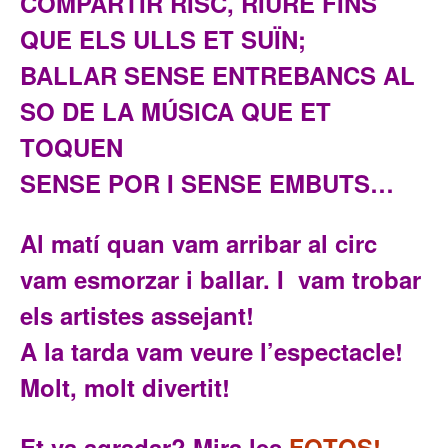
COMPARTIR RISC, RIURE FINS
QUE ELS ULLS ET SUÏN;
BALLAR SENSE ENTREBANCS AL
SO DE LA MÚSICA QUE ET
TOQUEN
SENSE POR I SENSE EMBUTS…
Al matí qua
n vam arriba
r
al circ
vam esmor
zar i ballar.
I
vam
tr
obar
els artistes asse
jant!
A la tarda vam veure
l’espectac
le!
Molt
, molt divertit!
Et va agradar? Mira les
FOTOS
!