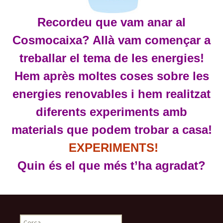
Recordeu que vam anar al
Cosmocaixa? Allà vam començar a
treballar el tema de les
energies!
Hem après moltes coses sobre les
energies ren
o
vab
les
i hem realitzat
diferents experiments amb
materials que podem trobar a casa!
EXPERIMENTS!
Quin és el que més t’ha agradat?
C