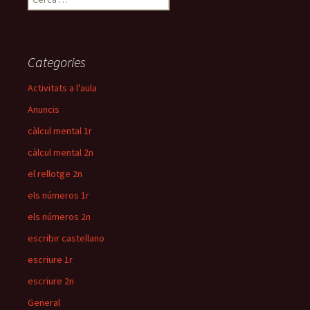
e
r
c
a
Categories
:
Activitats a l'aula
Anuncis
càlcul mental 1r
càlcul mental 2n
el rellotge 2n
els números 1r
els números 2n
escribir castellano
escriure 1r
escriure 2n
General