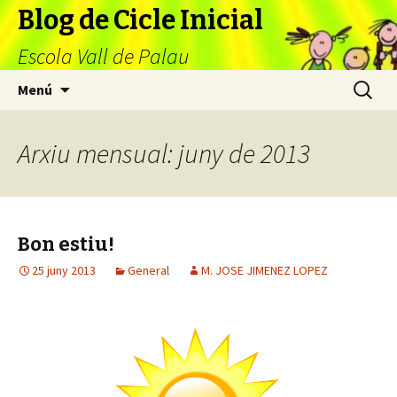
Blog de Cicle Inicial
Escola Vall de Palau
Vés
Cerca:
Menú
al
contingut
Arxiu mensual: juny de 2013
Bon estiu!
25 juny 2013
General
M. JOSE JIMENEZ LOPEZ