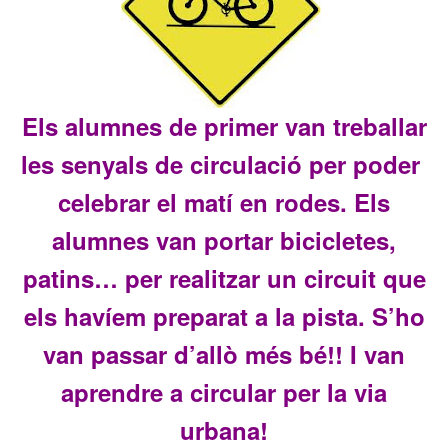
E
ls alumnes de primer van treballar
les senyals de circulac
ió per poder
cele
brar el
mat
í en rodes. Els
alum
nes van portar
bicicletes,
patins…
per realitzar un circuit que
els
havíem preparat a la pista.
S’
ho
van passar d’a
llò
més
bé!! I van
apren
dre a circular per la vi
a
urbana!