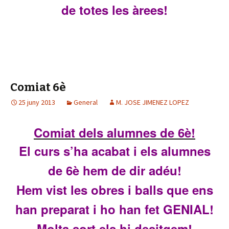
de totes les àrees!
Comiat 6è
25 juny 2013
General
M. JOSE JIMENEZ LOPEZ
Comiat de
ls alumnes de
6è!
E
l curs s’ha aca
bat i els alumnes
de 6è
hem de di
r adé
u!
Hem vist
les obres i balls que
ens
han preparat i ho han fet
GENIAL!
Molta sort els hi desitgem
!