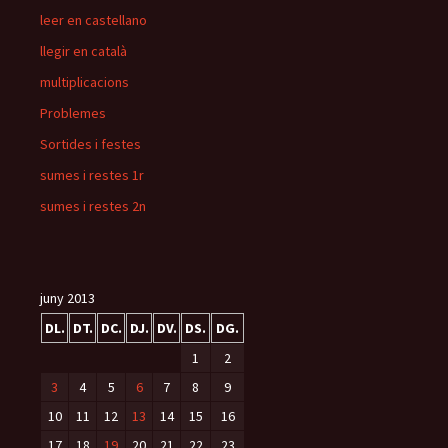
leer en castellano
llegir en català
multiplicacions
Problemes
Sortides i festes
sumes i restes 1r
sumes i restes 2n
juny 2013
DL.
DT.
DC.
DJ.
DV.
DS.
DG.
1
2
3
4
5
6
7
8
9
10
11
12
13
14
15
16
17
18
19
20
21
22
23