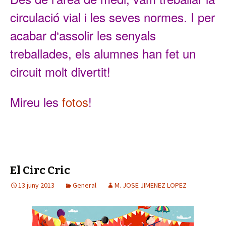
circulació vial i
les seves normes
. I pe
r
acab
ar d
‘ass
olir les senyals
trebal
lades,
els alumnes h
an fet un
circuit molt divertit
!
Mireu
les
fotos
!
El Circ Cric
13 juny 2013
General
M. JOSE JIMENEZ LOPEZ