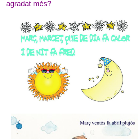
agradat m
és?