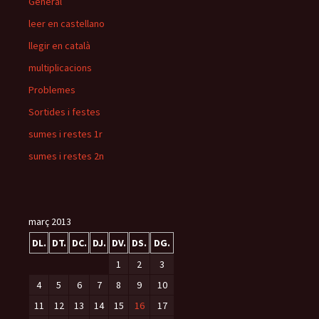
General
leer en castellano
llegir en català
multiplicacions
Problemes
Sortides i festes
sumes i restes 1r
sumes i restes 2n
març 2013
DL.
DT.
DC.
DJ.
DV.
DS.
DG.
1
2
3
4
5
6
7
8
9
10
11
12
13
14
15
16
17