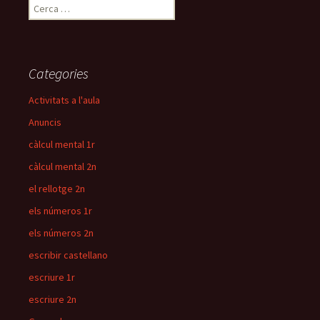
C
e
r
c
a
Categories
:
Activitats a l'aula
Anuncis
càlcul mental 1r
càlcul mental 2n
el rellotge 2n
els números 1r
els números 2n
escribir castellano
escriure 1r
escriure 2n