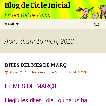
Blog de Cicle Inicial
Escola Vall de Palau
Vés
Cerca:
Menú
al
contingut
Arxiu diari: 16 març 2013
DITES DEL MES DE MARÇ
16 març 2013
General
M. JOSE JIMENEZ LOPEZ
EL MES DE MA
RÇ!!
L
legiu les dites i dieu quina us ha