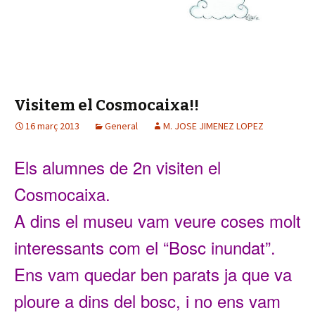
Visitem el Cosmocaixa!!
16 març 2013
General
M. JOSE JIMENEZ LOPEZ
Els alumnes de 2n
visit
en
el
Cosmocaixa.
A dins
el museu va
m
veure coses molt
interessa
nts
com el
“Bosc inundat”.
Ens vam
quedar ben parats ja que va
ploure a dins del bosc
, i no ens vam