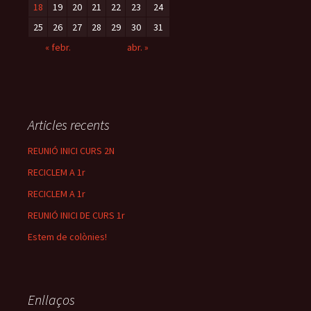
18
19
20
21
22
23
24
25
26
27
28
29
30
31
« febr.
abr. »
Articles recents
REUNIÓ INICI CURS 2N
RECICLEM A 1r
RECICLEM A 1r
REUNIÓ INICI DE CURS 1r
Estem de colònies!
Enllaços