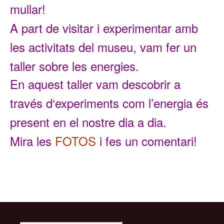
mullar!
A
part de v
isi
tar i exp
erimentar amb
les activitats del
mus
eu
, vam fer un
taller sobre les energies.
En aquest
taller
vam descobrir a
través d
‘experimen
ts com l’energia és
present en el nostre dia a dia
.
Mira
les
FOTOS
i fes un comentari!