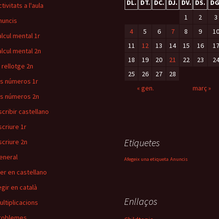
DL.
DT.
DC.
DJ.
DV.
DS.
DG
tivitats a l'aula
1
2
3
nuncis
4
5
6
7
8
9
1
àlcul mental 1r
11
12
13
14
15
16
1
àlcul mental 2n
18
19
20
21
22
23
2
l rellotge 2n
25
26
27
28
ls números 1r
« gen.
març »
ls números 2n
scribir castellano
scriure 1r
Etiquetes
scriure 2n
eneral
Afegeix una etiqueta
Anuncis
eer en castellano
egir en català
Enllaços
ultiplicacions
roblemes