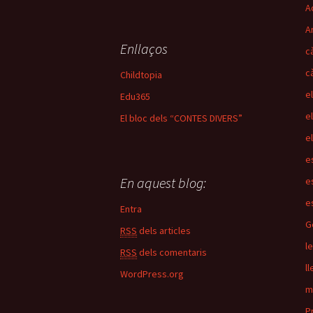
Ac
r
c
A
a
Enllaços
c
:
c
Childtopia
e
Edu365
e
El bloc dels “CONTES DIVERS”
e
e
En aquest blog:
e
e
Entra
G
RSS
dels articles
l
RSS
dels comentaris
ll
WordPress.org
m
P