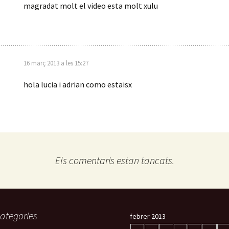
magradat molt el video esta molt xulu
16 març 2013 a les 15:27
hola lucia i adrian como estaisx
Els comentaris estan tancats.
ategories
febrer 2013