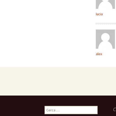
lucia
alex
C
C
e