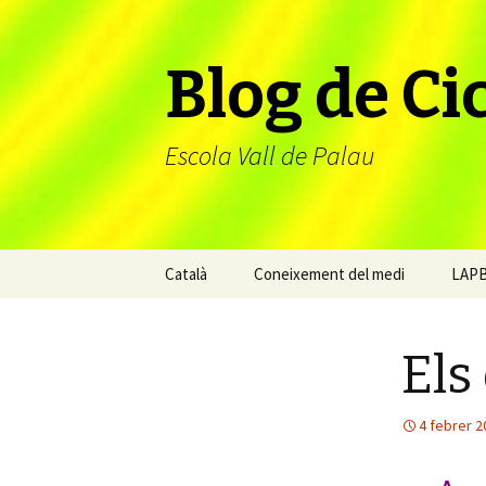
Blog de Cic
Escola Vall de Palau
Vés
Català
Coneixement del medi
LAP
al
contingut
Els
4 febrer 2