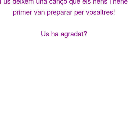
í us deixem una cançó que els nens i nene
primer van preparar per vosaltres!
Us ha agradat?