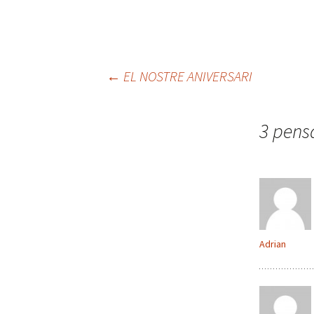
←
EL NOSTRE ANIVERSARI
Navegació
3 pens
pels
articles
Adrian