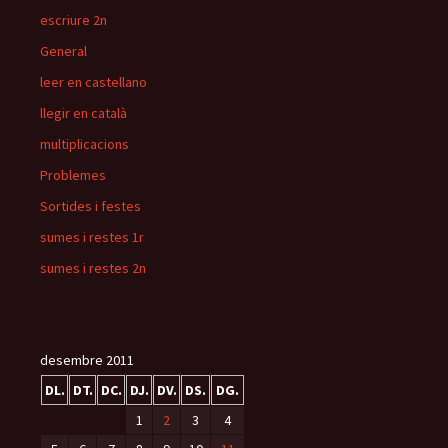
escriure 2n
General
leer en castellano
llegir en català
multiplicacions
Problemes
Sortides i festes
sumes i restes 1r
sumes i restes 2n
desembre 2011
DL.
DT.
DC.
DJ.
DV.
DS.
DG.
1
2
3
4