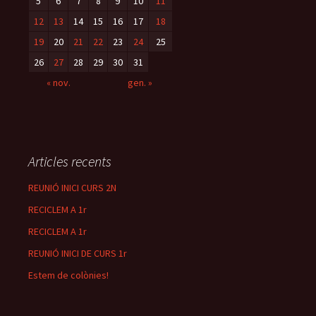
5
6
7
8
9
10
11
12
13
14
15
16
17
18
19
20
21
22
23
24
25
26
27
28
29
30
31
« nov.
gen. »
Articles recents
REUNIÓ INICI CURS 2N
RECICLEM A 1r
RECICLEM A 1r
REUNIÓ INICI DE CURS 1r
Estem de colònies!