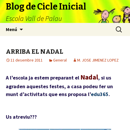
Blog de Cicle Inicial
Escola Vall de Palau
Vés
Cerca:
Menú
al
contingut
ARRIBA EL NADAL
11 desembre 2011
General
M. JOSE JIMENEZ LOPEZ
Nadal
A l’escola ja estem preparant el
, si us
agraden aquestes festes, a casa podeu fer un
munt d’activitats que ens proposa l’
edu365
.
Us atreviu???