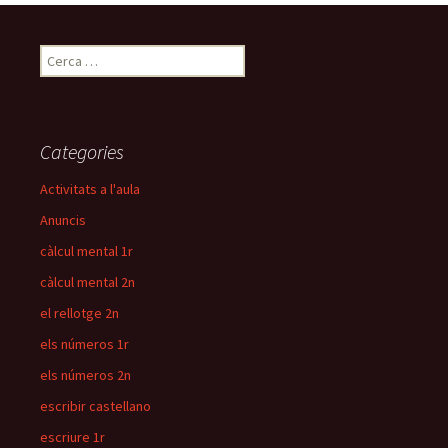
pels
C
e
articles
r
c
a
Categories
:
Activitats a l'aula
Anuncis
càlcul mental 1r
càlcul mental 2n
el rellotge 2n
els números 1r
els números 2n
escribir castellano
escriure 1r