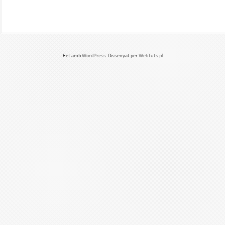
Fet amb
WordPress
. Dissenyat per
WebTuts.pl