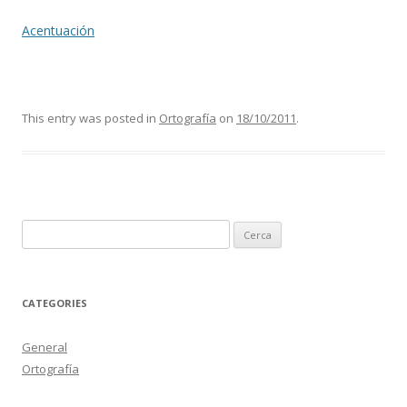
Acentuación
This entry was posted in
Ortografía
on
18/10/2011
.
C
e
r
c
CATEGORIES
a
:
General
Ortografía