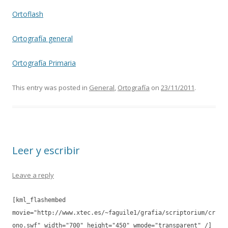
Ortoflash
Ortografía general
Ortografía Primaria
This entry was posted in
General
,
Ortografía
on
23/11/2011
.
Leer y escribir
Leave a reply
[kml_flashembed
movie="http://www.xtec.es/~faguile1/grafia/scriptorium/cr
ono.swf" width="700" height="450" wmode="transparent" /]