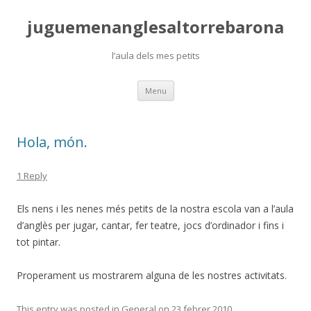
juguemenanglesaltorrebarona
l’aula dels mes petits
Skip
Menu
to
content
Hola, món.
1 Reply
Els nens i les nenes més petits de la nostra escola van a l’aula
d’anglès per jugar, cantar, fer teatre, jocs d’ordinador i fins i
tot pintar.
Properament us mostrarem alguna de les nostres activitats.
This entry was posted in
General
on
23 febrer 2010
.