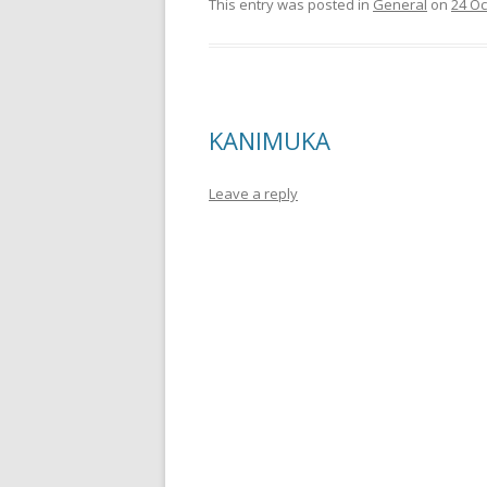
This entry was posted in
General
on
24 Oc
KANIMUKA
Leave a reply