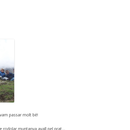
 vam passar molt bé!
e rodolar muntanya avall pel prat…