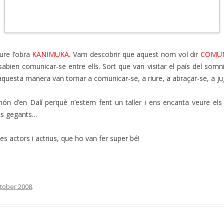
ure l’obra
KANIMUKA
. Vam descobrir que aquest nom vol dir
COMU
bien comunicar-se entre ells. Sort que van visitar el país del somni
’aquesta manera van tornar a comunicar-se, a riure, a abraçar-se, a juga
ón d’en Dalí perquè n’estem fent un taller i ens encanta veure els 
ous gegants…
nes actors i actrius, que ho van fer super bé!
tober 2008
.