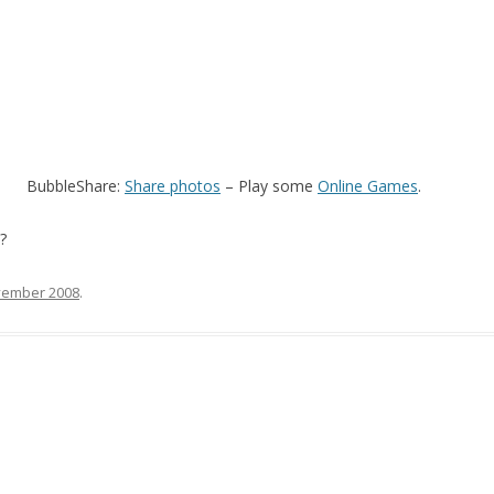
BubbleShare:
Share photos
– Play some
Online Games
.
?
vember 2008
.