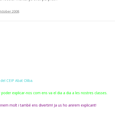
October 2008
.
del CEIP Abat Oliba.
 poder explicar-nos com ens va el dia a dia a les nostres classes.
em molt i també ens divertim! Ja us ho anirem explicant!