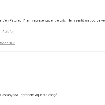
nte d’en Patufet i l’hem representat entre tots. Hem sentit un bou de veri
n Patufet!
tober 2008
.
la Castanyada…aprenem aquesta cançó.