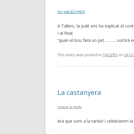
so-vaca2.mp3
A Tallers, la Judit ens ha explicat el co
I al final:
“quan el bou farà un pet…………sortirà e
This entry was posted in
TALLERS
on
24 Oc
La castanyera
Leave a reply
Ara que som a la tardor i celebrarem 