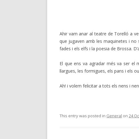
Ahir vam anar al teatre de Torelló a ve
que jugaven amb les maquinetes i no sa
fades i els elfs i la poesia de Brossa. D
El que ens va agradar més va ser el m
llargues, les formigues, els pans i els 
Ah! i volem felicitar a tots els nens i ne
This entry was posted in
General
on
24 Oc