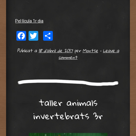
Pel·lícula 1r dia
Facebook
Twitter
Comparteix
Publicat a
18 d'abril de 2017
per
Montse
•
Leave a
comment
taller animals
invertebrats 3r