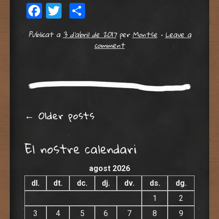
Facebook
Twitter
Comparteix
Publicat a
3 d'abril de 2017
per
Montse
•
Leave a
comment
Post navigation
←
Older posts
El nostre calendari
agost 2026
dl.
dt.
dc.
dj.
dv.
ds.
dg.
1
2
3
4
5
6
7
8
9