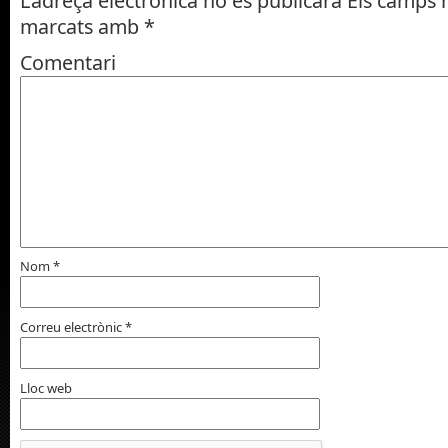
L'adreça electrònica no es publicarà
Els camps n
marcats amb
*
Comentari
Nom
*
Correu electrònic
*
Lloc web