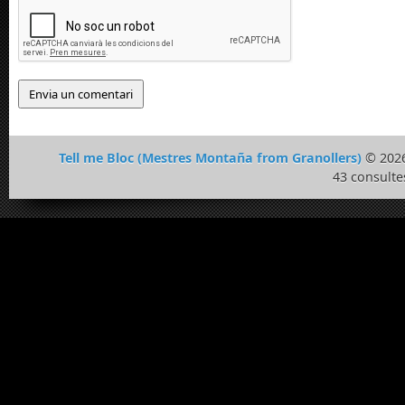
Tell me Bloc (Mestres Montaña from Granollers)
© 2026
43 consulte