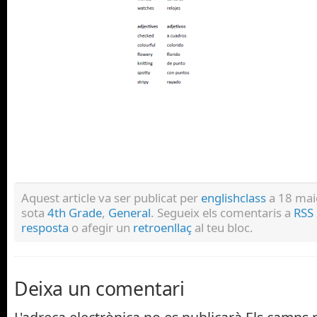
Aquest article va ser publicat per
englishclass
a 18 maig
sota
4th Grade
,
General
. Segueix els comentaris a
RSS 
resposta
o afegir un
retroenllaç
al teu bloc.
Deixa un comentari