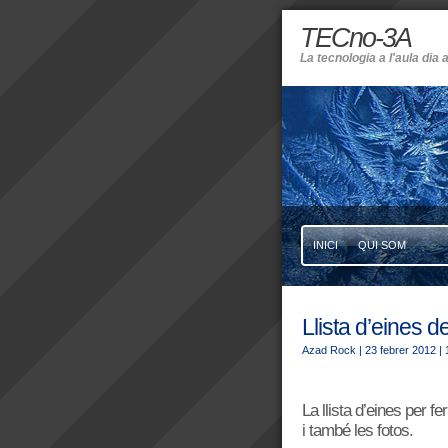
TECno-3A
La tecnologia a l'aula dia a
INICI
QUI SOM
Llista d’eines d
Azad Rock
| 23 febrer 2012
|
La llista d’eines per f
i també les fotos.