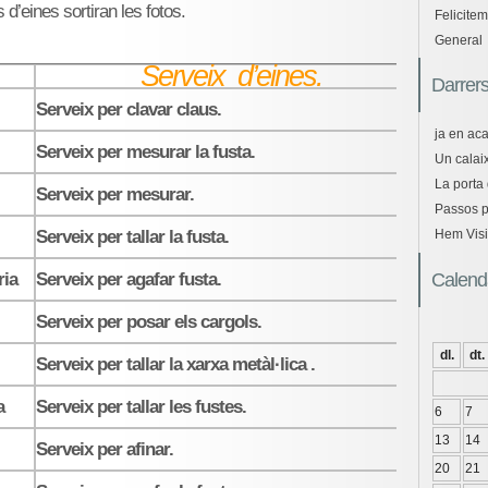
d’eines sortiran les fotos.
Felicitem
General
Serveix d’eines.
Darrers
Serveix per clavar claus.
ja en ac
Serveix per mesurar la fusta.
Un calaix
La porta 
Serveix per mesurar.
Passos pe
Serveix per tallar la fusta.
Hem Visi
Calend
ria
Serveix per agafar fusta.
Serveix per posar els cargols.
dl.
dt.
Serveix per tallar la xarxa metàl·lica .
a
Serveix per tallar les fustes.
6
7
13
14
Serveix per afinar.
20
21