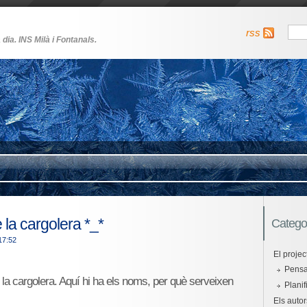
rss
 dia. INS Milà i Fontanals.
e la cargolera *_*
Catego
 17:52
El projec
Pensan
er la cargolera. Aquí hi ha els noms, per què serveixen
Planif
Els autor