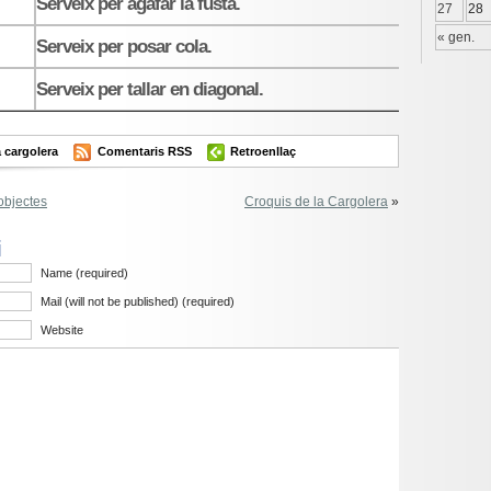
Serveix per agafar la fusta.
27
28
« gen.
Serveix per posar cola.
Serveix per tallar en diagonal.
a cargolera
Comentaris RSS
Retroenllaç
objectes
Croquis de la Cargolera
»
i
Name (required)
Mail (will not be published) (required)
Website