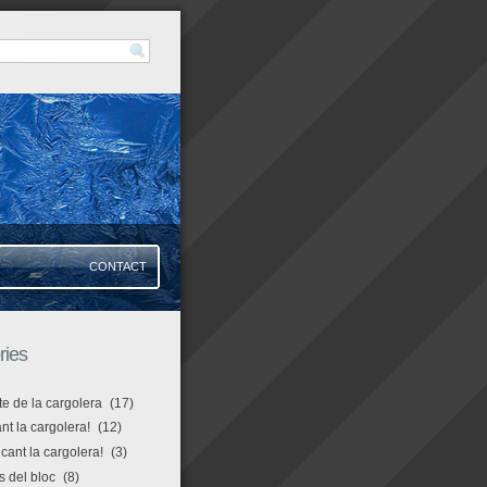
CONTACT
ries
te de la cargolera
(17)
t la cargolera!
(12)
icant la cargolera!
(3)
s del bloc
(8)