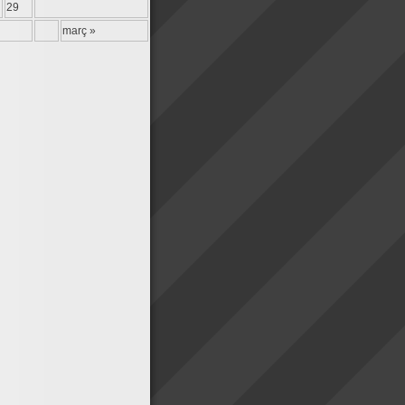
29
març »