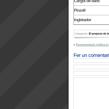
Cargol de banc
Pinzell
Ingletador
Categories
El projecte de l
«
Representació gràfica d’
Fer un comentar