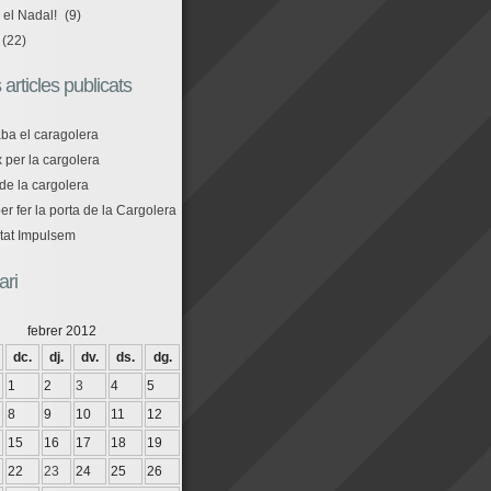
 el Nadal!
(9)
(22)
 articles publicats
aba el caragolera
 per la cargolera
de la cargolera
r fer la porta de la Cargolera
tat Impulsem
ari
febrer 2012
dc.
dj.
dv.
ds.
dg.
1
2
3
4
5
8
9
10
11
12
15
16
17
18
19
22
23
24
25
26