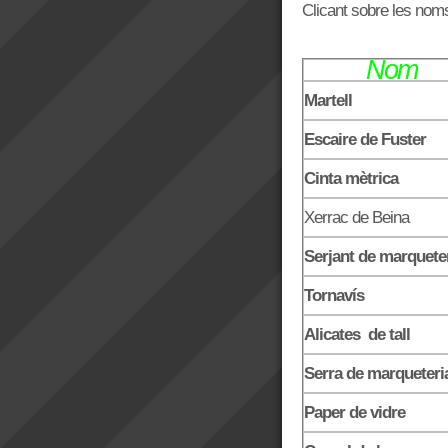
Clicant sobre les noms 
Nom
Martell
Escaire de Fuster
Cinta mètrica
Xerrac de Beina
Serjant de marquete
Tornavís
Alicates de tall
Serra de marqueteri
Paper de vidre