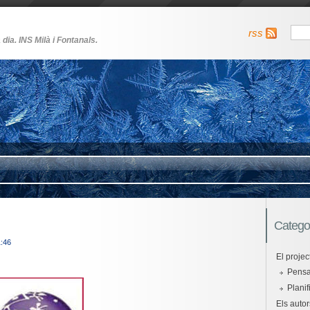
rss
 dia. INS Milà i Fontanals.
Catego
1:46
El projec
Pensan
Planif
Els autor