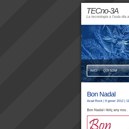
TECno-3A
La tecnologia a l'aula dia a
INICI
QUI SOM
Bon Nadal
Azad Rock
| 9 gener 2012
| 1
Bon Nadal i feliç any nou .