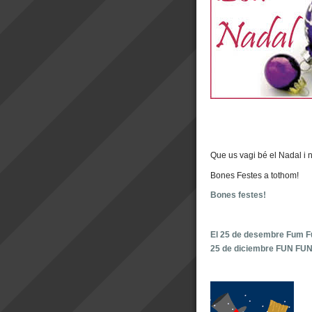
Que us vagi bé el Nadal i n
Bones Festes a tothom!
Bones festes!
El 25 de desembre Fum 
25 de diciembre FUN FU