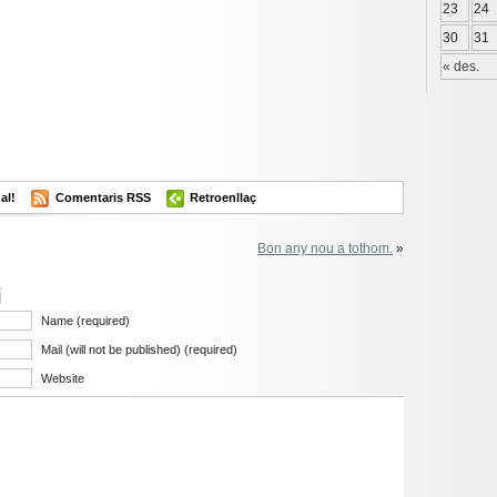
23
24
30
31
« des.
al!
Comentaris RSS
Retroenllaç
Bon any nou a tothom.
»
i
Name (required)
Mail (will not be published) (required)
Website