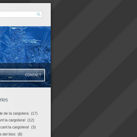
CONTACT
ries
te de la cargolera
(17)
t la cargolera!
(12)
icant la cargolera!
(3)
s del bloc
(8)