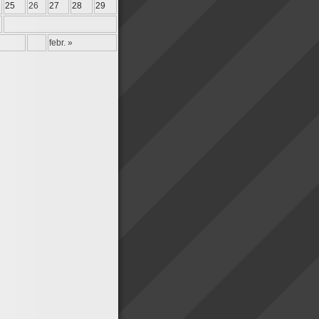
25
26
27
28
29
febr. »