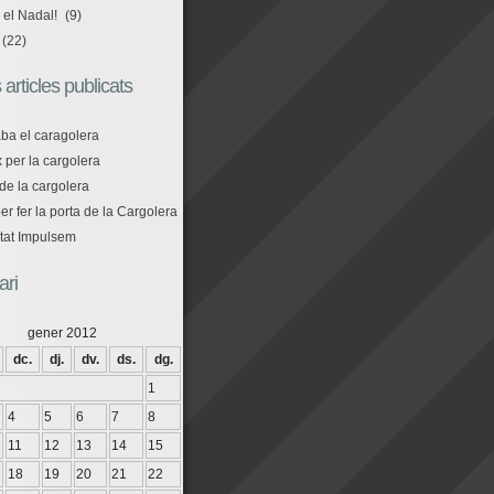
 el Nadal!
(9)
(22)
 articles publicats
aba el caragolera
 per la cargolera
de la cargolera
r fer la porta de la Cargolera
tat Impulsem
ari
gener 2012
dc.
dj.
dv.
ds.
dg.
1
4
5
6
7
8
11
12
13
14
15
18
19
20
21
22