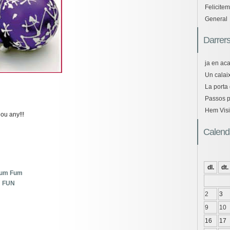
Felicitem
General
Darrers
ja en ac
Un calaix
La porta 
Passos pe
Hem Visi
ou any!!!
Calend
dl.
dt.
Fum Fum
N FUN
2
3
9
10
16
17