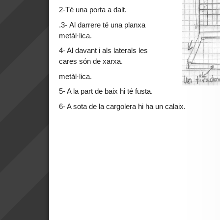
2-Té una porta a dalt.
.3- Al darrere té una planxa
metàl·lica.
4- Al davant i als laterals les
cares són de xarxa.
metàl·lica.
5- A la part de baix hi té fusta.
6- A sota de la cargolera hi ha un calaix.