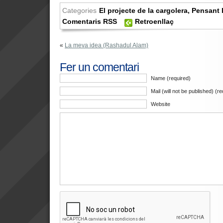
Categories
El projecte de la cargolera
,
Pensant l
Comentaris RSS
Retroenllaç
«
La meva idea (Rashadul Alam)
Fer un comentari
Name (required)
Mail (will not be published) (r
Website