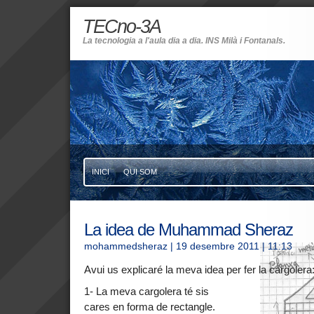
TECno-3A
La tecnologia a l'aula dia a dia. INS Milà i Fontanals.
INICI
QUI SOM
La idea de Muhammad Sheraz
mohammedsheraz
| 19 desembre 2011
| 11:13
Avui us explicaré la meva idea per fer la cargolera
1- La meva cargolera té sis
cares en forma de rectangle.