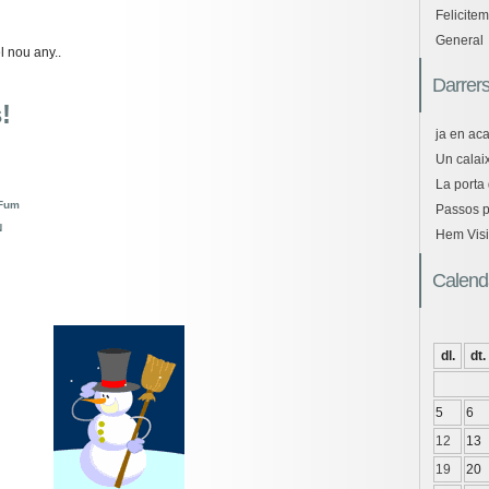
Felicitem
General
l nou any..
Darrers
!
ja en ac
Un calaix
La porta 
 Fum
Passos pe
N
Hem Visi
Calend
dl.
dt.
5
6
12
13
19
20