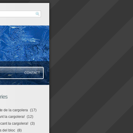
CONTACT
ries
te de la cargolera
(17)
t la cargolera!
(12)
icant la cargolera!
(3)
s del bloc
(8)