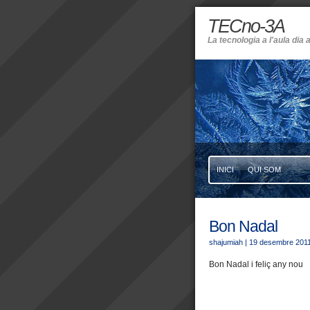
TECno-3A
La tecnologia a l'aula dia a
INICI
QUI SOM
Bon Nadal
shajumiah
| 19 desembre 201
Bon Nadal i feliç any nou