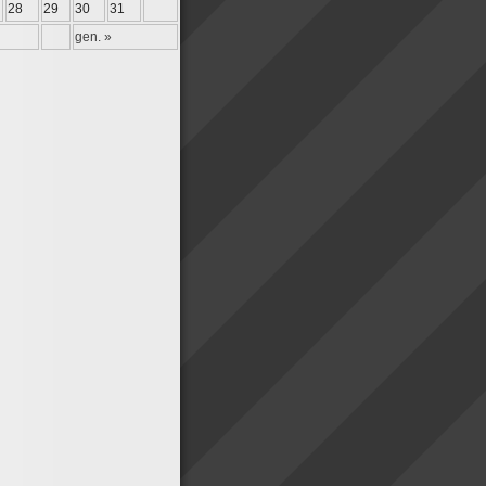
28
29
30
31
gen. »