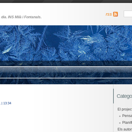
rss
 dia. INS Milà i Fontanals.
Catego
1
| 13:34
El projec
Pensan
Planif
Els autor