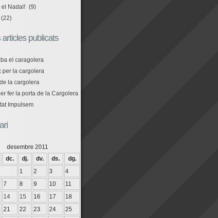
 el Nadal!
(9)
(22)
 articles publicats
aba el caragolera
 per la cargolera
de la cargolera
r fer la porta de la Cargolera
tat Impulsem
ari
desembre 2011
dc.
dj.
dv.
ds.
dg.
1
2
3
4
7
8
9
10
11
14
15
16
17
18
21
22
23
24
25