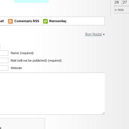
26
27
« nov.
al!
Comentaris RSS
Retroenllaç
Bon Nadal
»
i
Name (required)
Mail (will not be published) (required)
Website