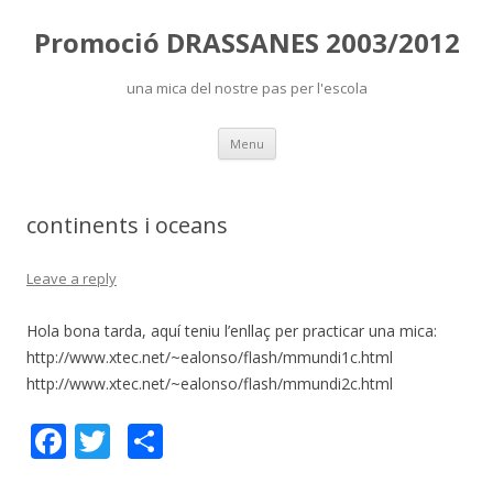
Promoció DRASSANES 2003/2012
una mica del nostre pas per l'escola
Skip
Menu
to
content
continents i oceans
Leave a reply
Hola bona tarda, aquí teniu l’enllaç per practicar una mica:
http://www.xtec.net/~ealonso/flash/mmundi1c.html
http://www.xtec.net/~ealonso/flash/mmundi2c.html
F
T
C
ac
w
o