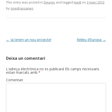
e
itt
m
This entry was posted in
Deures
and tagged
medi
on
2 març 2012
by
sisedrassanes
.
b
er
p
o
ar
o
te
k
ix
Post
←
Ja tenim un nou projecte!
Relleu d’Europa
→
navigation
Deixa un comentari
L'adreça electrònica no es publicarà
Els camps necessaris
estan marcats amb
*
Comentari