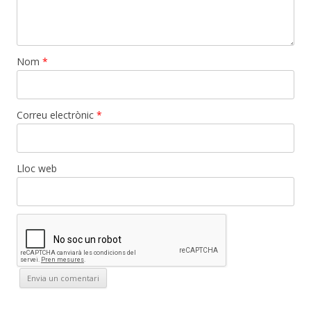
Nom
*
Correu electrònic
*
Lloc web