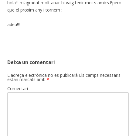
hola!!! m’agradat molt anar-hi vaig tenir molts amics.Epero
que el proxim any i tornem :
adeu!!!
Deixa un comentari
L'adreça electrònica no es publicarà
Els camps necessaris
estan marcats amb
*
Comentari