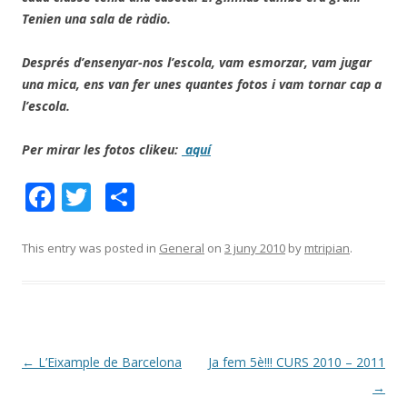
Tenien una sala de ràdio.
Després d’ensenyar-nos l’escola, vam esmorzar, vam jugar
una mica, ens van fer unes quantes fotos i vam tornar cap a
l’escola.
Per mirar les fotos clikeu:
aquí
F
T
C
ac
w
o
e
itt
m
This entry was posted in
General
on
3 juny 2010
by
mtripian
.
b
er
p
o
ar
o
te
k
ix
Post
←
L’Eixample de Barcelona
Ja fem 5è!!! CURS 2010 – 2011
navigation
→