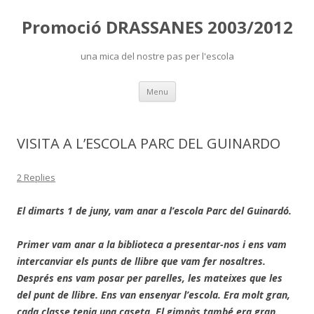
Promoció DRASSANES 2003/2012
una mica del nostre pas per l'escola
Skip
Menu
to
content
VISITA A L’ESCOLA PARC DEL GUINARDO
2 Replies
El dimarts 1 de juny, vam anar a l’escola Parc del Guinardó.
Primer vam anar a la biblioteca a presentar-nos i ens vam
intercanviar els punts de llibre que vam fer nosaltres.
Després ens vam posar per parelles, les mateixes que les
del punt de llibre. Ens van ensenyar l’escola. Era molt gran,
cada classe tenia una caseta. El gimnàs també era gran.