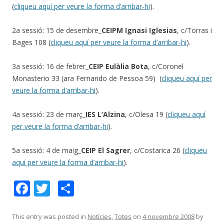
(
cliqueu aquí per veure la forma d’arribar-hi
).
2a sessió: 15 de desembre_
CEIPM Ignasi Iglesias
, c/Torras i
Bages 108 (
cliqueu aquí per veure la forma d’arribar-hi
).
3a sessió: 16 de febrer_
CEIP Eulàlia Bota
, c/Coronel
Monasterio 33 (ara Fernando de Pessoa 59) (
cliqueu aquí per
veure la forma d’arribar-hi
).
4a sessió: 23 de març_
IES L’Alzina
, c/Olesa 19 (
cliqueu aquí
per veure la forma d’arribar-hi
).
5a sessió: 4 de maig_
CEIP El Sagrer
, c/Costarica 26 (
cliqueu
aquí per veure la forma d’arribar-hi
).
F
T
C
ac
w
o
e
itt
m
This entry was posted in
Notícies
,
Totes
on
4 novembre 2008
by