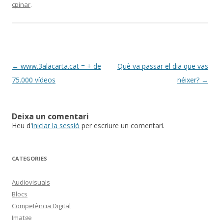
cpinar
.
b
er
p
o
ar
o
te
k
ix
Post
←
www.3alacarta.cat = + de
Què va passar el dia que vas
navigation
75.000 vídeos
néixer?
→
Deixa un comentari
Heu d'
iniciar la sessió
per escriure un comentari.
CATEGORIES
Audiovisuals
Blocs
Competència Digital
Imatge