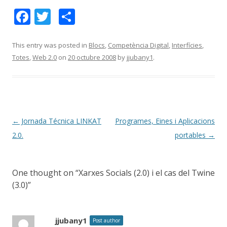
F
T
C
ac
w
o
e
itt
m
This entry was posted in
Blocs
,
Competència Digital
,
Interfícies
,
Totes
,
Web 2.0
on
20 octubre 2008
by
jjubany1
.
b
er
p
o
ar
o
te
k
ix
Post
←
Jornada Técnica LINKAT
Programes, Eines i Aplicacions
navigation
2.0.
portables
→
One thought on “
Xarxes Socials (2.0) i el cas del Twine
(3.0)
”
jjubany1
Post author