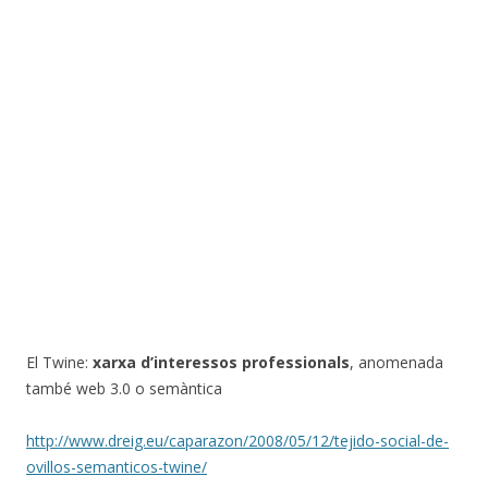
El Twine:
xarxa d’interessos professionals
, anomenada
també web 3.0 o semàntica
http://www.dreig.eu/caparazon/2008/05/12/tejido-social-de-
ovillos-semanticos-twine/