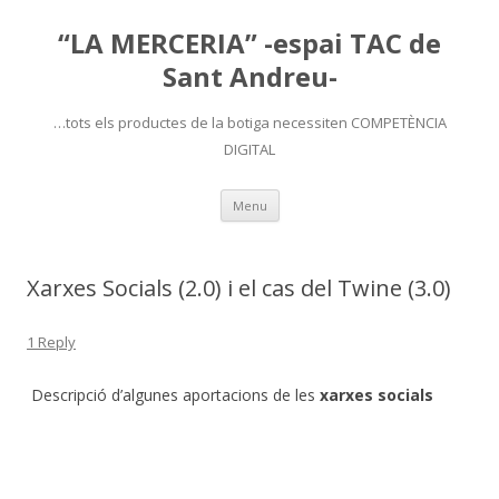
“LA MERCERIA” -espai TAC de
Sant Andreu-
…tots els productes de la botiga necessiten COMPETÈNCIA
DIGITAL
Skip
Menu
to
content
Xarxes Socials (2.0) i el cas del Twine (3.0)
1 Reply
Descripció d’algunes aportacions de les
xarxes socials