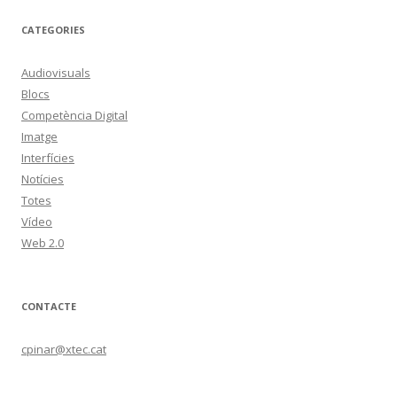
CATEGORIES
Audiovisuals
Blocs
Competència Digital
Imatge
Interfícies
Notícies
Totes
Vídeo
Web 2.0
CONTACTE
cpinar@xtec.cat