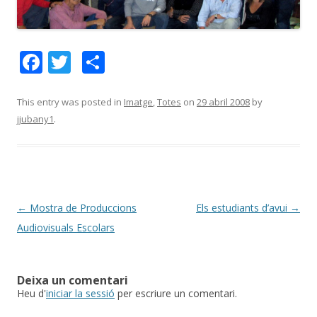
F
T
C
ac
w
o
e
itt
m
This entry was posted in
Imatge
,
Totes
on
29 abril 2008
by
jjubany1
.
b
er
p
o
ar
o
te
k
ix
Post
←
Mostra de Produccions
Els estudiants d’avui
→
navigation
Audiovisuals Escolars
Deixa un comentari
Heu d'
iniciar la sessió
per escriure un comentari.