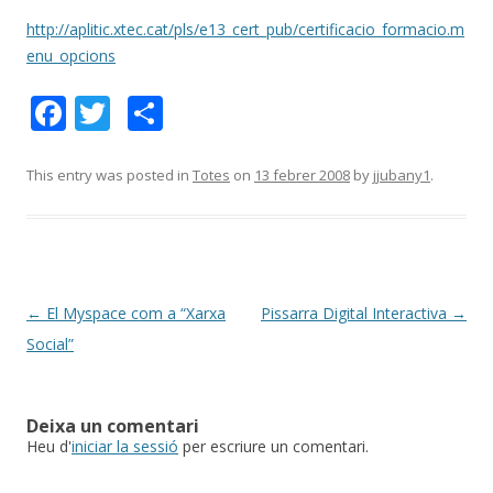
http://aplitic.xtec.cat/pls/e13_cert_pub/certificacio_formacio.m
enu_opcions
F
T
C
ac
w
o
e
itt
m
This entry was posted in
Totes
on
13 febrer 2008
by
jjubany1
.
b
er
p
o
ar
o
te
k
ix
Post
←
El Myspace com a “Xarxa
Pissarra Digital Interactiva
→
navigation
Social”
Deixa un comentari
Heu d'
iniciar la sessió
per escriure un comentari.