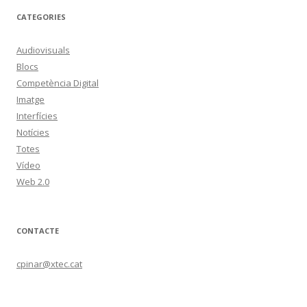
CATEGORIES
Audiovisuals
Blocs
Competència Digital
Imatge
Interfícies
Notícies
Totes
Vídeo
Web 2.0
CONTACTE
cpinar@xtec.cat