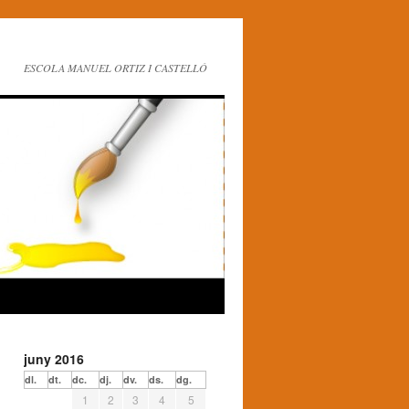
ESCOLA MANUEL ORTIZ I CASTELLÓ
juny 2016
dl.
dt.
dc.
dj.
dv.
ds.
dg.
1
2
3
4
5