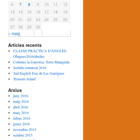
6
7
8
9
10
11
12
13
14
15
16
17
18
19
20
21
22
23
24
25
26
27
28
29
30
« maig
Articles recents
CLASSE PRÀCTICA D’ANGLÈS:
Obagues2016/abelles
Colònies la Garrotxa: Torre Malagrida
Sortida comarcal 2016
2nd English Day de Les Garrigues
Treasure Island
Arxius
juny 2016
maig 2016
abril 2016
març 2016
febrer 2016
gener 2016
novembre 2015
octubre 2015