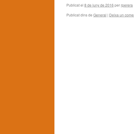
Publicat el
8 de juny de 2016
per
rperera
Publicat dins de
General
|
Deixa un comen