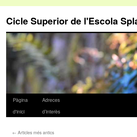
Cicle Superior de l'Escola Spl
Pàgina
Adreces
Vés
d'inici
d’interès
al
contingut
←
Articles més antics