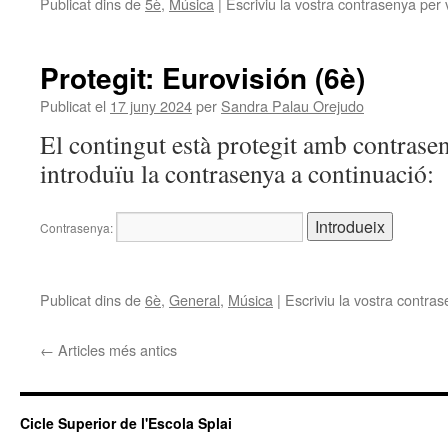
Publicat dins de
5è
,
Música
|
Escriviu la vostra contrasenya per 
Protegit: Eurovisión (6è)
Publicat el
17 juny 2024
per
Sandra Palau Orejudo
El contingut està protegit amb contrasen
introduïu la contrasenya a continuació:
Contrasenya:
Publicat dins de
6è
,
General
,
Música
|
Escriviu la vostra contra
←
Articles més antics
Cicle Superior de l'Escola Splai