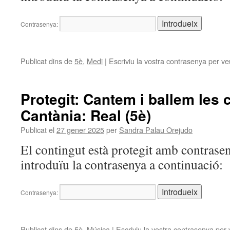
Contrasenya:
Publicat dins de
5è
,
Medi
|
Escriviu la vostra contrasenya per ve
Protegit: Cantem i ballem les 
Cantània: Real (5è)
Publicat el
27 gener 2025
per
Sandra Palau Orejudo
El contingut està protegit amb contrasen
introduïu la contrasenya a continuació:
Contrasenya:
Publicat dins de
5è
,
Música
|
Escriviu la vostra contrasenya per 