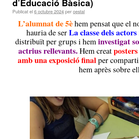
d’Educació Bàsica)
Publicat el
6 octubre 2024
per
oestal
L’alumnat de 5è
hem pensat que el no
La classe dels actors 
hauria de ser
investigat so
distribuït per grups i hem
actrius rellevants.
posters
Hem creat
amb una exposició final
per comparti
hem après sobre ell