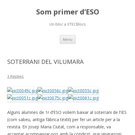
Som primer d’ESO
Un bloc a XTECBlocs
Skip
Menu
to
content
SOTERRANI DEL VILUMARA
3 Replies
Alguns alumnes de 1r d’ESO voliem baixar al soterrani de l’IES
(com sabeu, antiga fàbrica tèxtil) per fer un article per a la
revista. En Josep Maria Ciutat, com a responsable, va
acceptar acompanyar-nos amb la condició que vinguessin