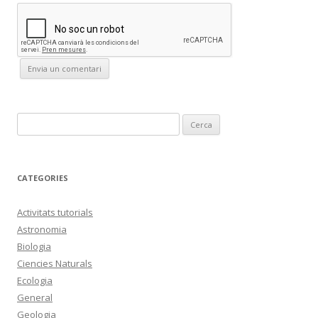
C
e
r
c
CATEGORIES
a
:
Activitats tutorials
Astronomia
Biologia
Ciencies Naturals
Ecologia
General
Geologia