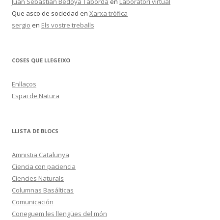
Juan Sebastian Bedoya Taborda
en
Laboratori virtual
Que asco de sociedad
en
Xarxa tròfica
sergio
en
Els vostre treballs
COSES QUE LLEGEIXO
Enllaços
Espai de Natura
LLISTA DE BLOCS
Amnistia Catalunya
Ciencia con paciencia
Ciencies Naturals
Columnas Basálticas
Comunicación
Coneguem les llengües del món