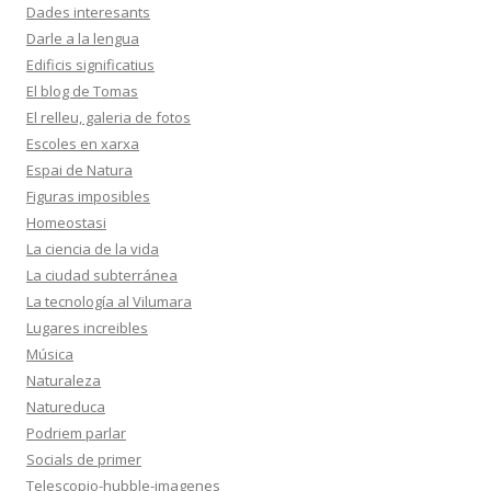
Dades interesants
Darle a la lengua
Edificis significatius
El blog de Tomas
El relleu, galeria de fotos
Escoles en xarxa
Espai de Natura
Figuras imposibles
Homeostasi
La ciencia de la vida
La ciudad subterránea
La tecnología al Vilumara
Lugares increibles
Música
Naturaleza
Natureduca
Podriem parlar
Socials de primer
Telescopio-hubble-imagenes