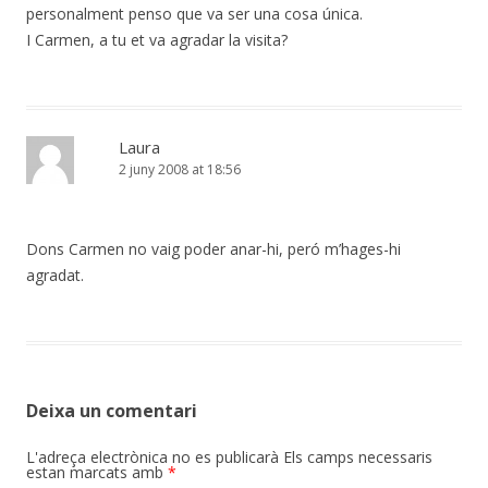
personalment penso que va ser una cosa única.
I Carmen, a tu et va agradar la visita?
Laura
2 juny 2008 at 18:56
Dons Carmen no vaig poder anar-hi, peró m’hages-hi
agradat.
Deixa un comentari
L'adreça electrònica no es publicarà
Els camps necessaris
estan marcats amb
*