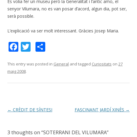
Es volia fer un museu però la Generalitat i l’antic amo, el
senyor Vilumara, no es van posar d’acord, algun dia, pot ser,
serà possible.
L’explicació va ser molt interessant. Gràcies Josep Maria.
F
T
C
ac
w
o
e
itt
m
This entry was posted in
General
and tagged
Curiositats
on
27
maig 2008
.
b
er
p
o
ar
o
te
k
ix
Post
←
CRÈDIT DE SÍNTESI
FASCINANT JARDÍ XINÈS
→
navigation
3 thoughts on “
SOTERRANI DEL VILUMARA
”