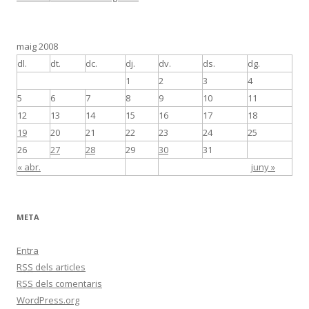
maig 2008
dl.
dt.
dc.
dj.
dv.
ds.
dg.
1
2
3
4
5
6
7
8
9
10
11
12
13
14
15
16
17
18
19
20
21
22
23
24
25
26
27
28
29
30
31
« abr.
juny »
META
Entra
RSS
dels articles
RSS
dels comentaris
WordPress.org