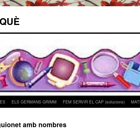
NQUÈ
TES
ELS GERMANS GRIMM
FEM SERVIR EL CAP (solucions)
MAT
l guionet amb nombres