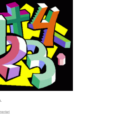
s.
mentari