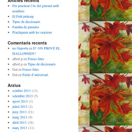
Articles recents
Per practicar l’ús del guionet amb
nombres
El Petit príncep
Tipus de diccionaris
Família de paraules
Practiquem amb les oracions
Comentaris recents
no t'inporta
en
D’ ON PROVÉ EL
HALLOWEEN?
albert.p
en
Frases fetes
albert.p
en
Tipus de diccionaris
Dal
en
Frases fetes
Dal
en
Pastís d’aniversari
Arxius
octubre 2013
(13)
setembre 2013
(5)
agost 2013
(1)
juliol 2013
(2)
juny 2013
(21)
maig 2013
(9)
abril 2013
(34)
març 2013
(11)