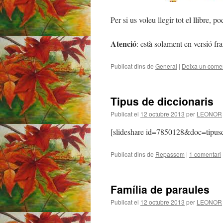
Per si us voleu llegir tot el llibre, 
Atenció
: està solament en versió fra
Publicat dins de
General
|
Deixa un comen
Tipus de diccionaris
Publicat el
12 octubre 2013
per
LEONOR
[slideshare id=7850128&doc=tipus
Publicat dins de
Repassem
|
1 comentari
Família de paraules
Publicat el
12 octubre 2013
per
LEONOR