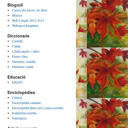
Blogroll
Cacera del tresor: els ibers
Música
Web Cinquè 2012-2013
Webquest:Empúries
Diccionaris
Castellà
Català
Català-anglès i altres
Frases fetes
Sinònims castellà
Sinònims català
Educació
Edu365
Enciclopèdies
Ciència
Enciclopèdia catalana
Enciclopèdia lliure per a nens(castellà)
Kalipèdia(castellà)
Naturalesa