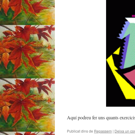
Aquí podreu fer uns quants exercici
Publicat dins de
Repassem
|
Deixa un co