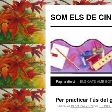
SOM ELS DE CI
Pàgina d'inici
ELS GATS AMB BO
Vés
al
Per practicar l’ús de
contingut
Publicat el
13 octubre 2013
per
LEONOR