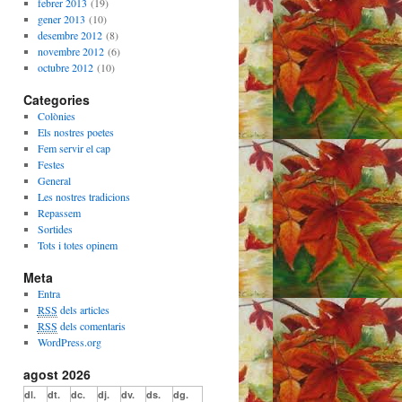
febrer 2013
(19)
gener 2013
(10)
desembre 2012
(8)
novembre 2012
(6)
octubre 2012
(10)
Categories
Colònies
Els nostres poetes
Fem servir el cap
Festes
General
Les nostres tradicions
Repassem
Sortides
Tots i totes opinem
Meta
Entra
RSS
dels articles
RSS
dels comentaris
WordPress.org
agost 2026
dl.
dt.
dc.
dj.
dv.
ds.
dg.