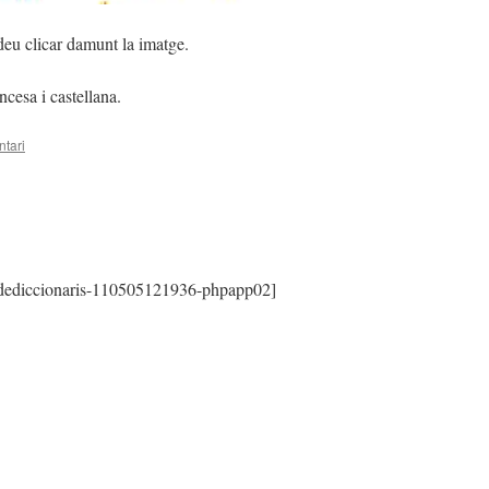
podeu clicar damunt la imatge.
ncesa i castellana.
tari
dediccionaris-110505121936-phpapp02]