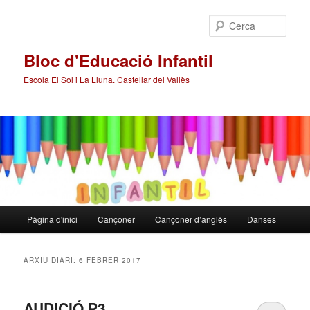
Cerca
Bloc d'Educació Infantil
Escola El Sol i La Lluna. Castellar del Vallès
Menú
Pàgina d'inici
Cançoner
Cançoner d’anglès
Danses
Aneu
Aneu
principal
al
al
ARXIU DIARI:
6 FEBRER 2017
contingut
contingut
AUDICIÓ P3
principal
secundari