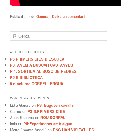
Publicat dins de
General
|
Deixa un comentari
C
e
r
c
ARTICLES RECENTS
a
P3 PRIMERS DIES D’ESCOLA
P3: ANEM A BUSCAR CASTANYES
P 4: SORTIDA AL BOSC DE PEDRES
P5 B BIBLIOTECA
5 d’octubre CORRELLENGUA
COMENTARIS RECENTS
Lidia García
en
P3: Eugues i cavalls
Carme
en
P3 B:PRIMERS DIES
Anna Saperes
en
NOU SORRAL
hola
en
P5:Experiments amb aigua
Maite ( mama Àngel )
en
ENS HAN VISITAT LES