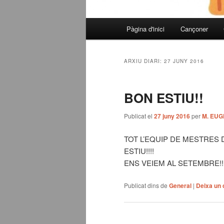
Menú
Pàgina d'inici
Cançoner
Aneu
Aneu
principal
al
al
ARXIU DIARI:
27 JUNY 2016
contingut
contingut
BON ESTIU!!
principal
secundari
Publicat el
27 juny 2016
per
M. EUG
TOT L’EQUIP DE MESTRES 
ESTIU!!!!
ENS VEIEM AL SETEMBRE!!!
Publicat dins de
General
|
Deixa un 