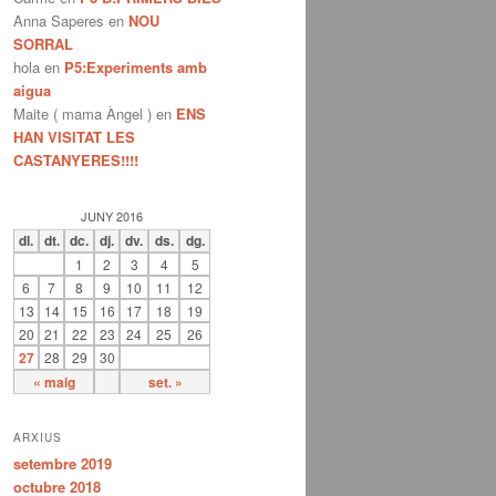
Anna Saperes
en
NOU
SORRAL
hola
en
P5:Experiments amb
aigua
Maite ( mama Àngel )
en
ENS
HAN VISITAT LES
CASTANYERES!!!!
JUNY 2016
dl.
dt.
dc.
dj.
dv.
ds.
dg.
1
2
3
4
5
6
7
8
9
10
11
12
13
14
15
16
17
18
19
20
21
22
23
24
25
26
27
28
29
30
« maig
set. »
ARXIUS
setembre 2019
octubre 2018