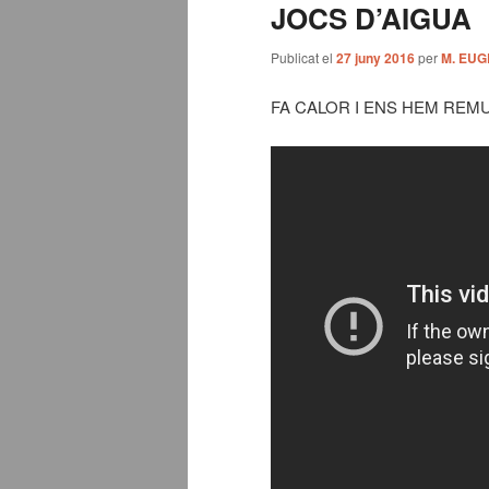
JOCS D’AIGUA
Publicat el
27 juny 2016
per
M. EUG
FA CALOR I ENS HEM REM