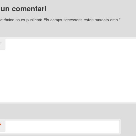
 un comentari
ectrònica no es publicarà
Els camps necessaris estan marcats amb
*
i
*