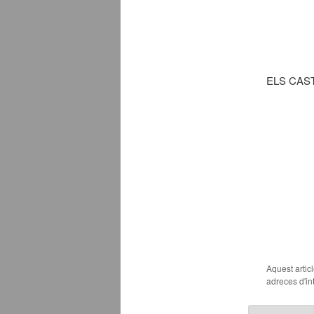
ELS CAS
Aquest artic
adreces d'int