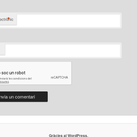
*
ectrònic
Gràcies al WordPress.