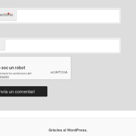
*
ectrònic
Gràcies al WordPress.