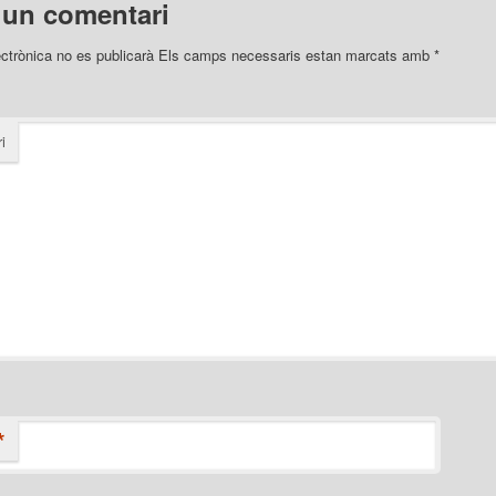
 un comentari
ectrònica no es publicarà
Els camps necessaris estan marcats amb
*
i
*