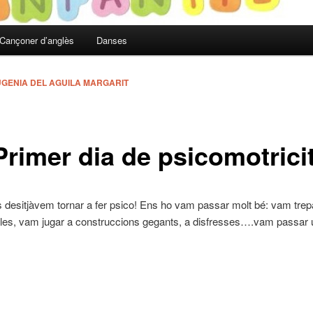
Cançoner d’anglès
Danses
UGENIA DEL AGUILA MARGARIT
Primer dia de psicomotrici
es desitjàvem tornar a fer psico! Ens ho vam passar molt bé: vam trep
teles, vam jugar a construccions gegants, a disfresses….vam passar