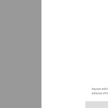
Aquest artic
adreces d'int