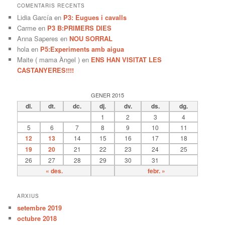
COMENTARIS RECENTS
Lidia García
en
P3: Eugues i cavalls
Carme
en
P3 B:PRIMERS DIES
Anna Saperes
en
NOU SORRAL
hola
en
P5:Experiments amb aigua
Maite ( mama Àngel )
en
ENS HAN VISITAT LES
CASTANYERES!!!!
GENER 2015
dl.
dt.
dc.
dj.
dv.
ds.
dg.
1
2
3
4
5
6
7
8
9
10
11
12
13
14
15
16
17
18
19
20
21
22
23
24
25
26
27
28
29
30
31
« des.
febr. »
ARXIUS
setembre 2019
octubre 2018