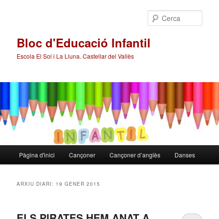
Cerca
Bloc d'Educació Infantil
Escola El Sol i La Lluna. Castellar del Vallès
Menú
Pàgina d'inici
Cançoner
Cançoner d’anglès
Danses
Aneu
Aneu
principal
al
al
ARXIU DIARI:
19 GENER 2015
contingut
contingut
ELS PIRATES HEM ANAT A
principal
secundari