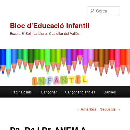
Cerca
Bloc d'Educació Infantil
Escola El Sol i La Lluna. Castellar del Vallès
Menú
Pàgina d'inici
Cançoner
Cançoner d’anglès
Danses
Aneu
principal
al
Navegació
←
Anteriors
Següents
→
pels
contingut
articles
principal