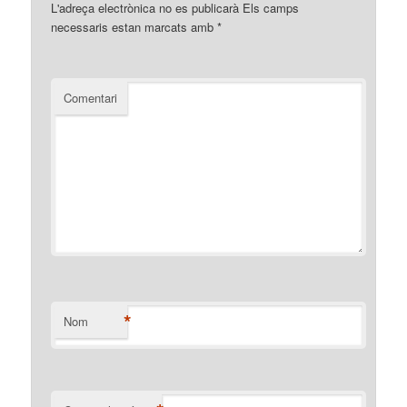
L'adreça electrònica no es publicarà
Els camps
necessaris estan marcats amb
*
Comentari
*
Nom