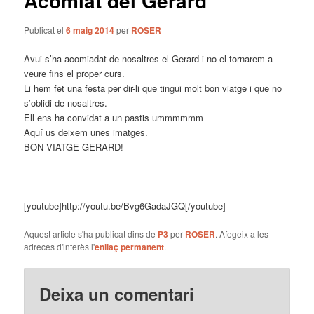
Acomiat del Gerard
Publicat el
6 maig 2014
per
ROSER
Avui s’ha acomiadat de nosaltres el Gerard i no el tornarem a
veure fins el proper curs.
Li hem fet una festa per dir-li que tingui molt bon viatge i que no
s’oblidi de nosaltres.
Ell ens ha convidat a un pastis ummmmmm
Aquí us deixem unes imatges.
BON VIATGE GERARD!
[youtube]http://youtu.be/Bvg6GadaJGQ[/youtube]
Aquest article s'ha publicat dins de
P3
per
ROSER
. Afegeix a les
adreces d'interès l'
enllaç permanent
.
Deixa un comentari