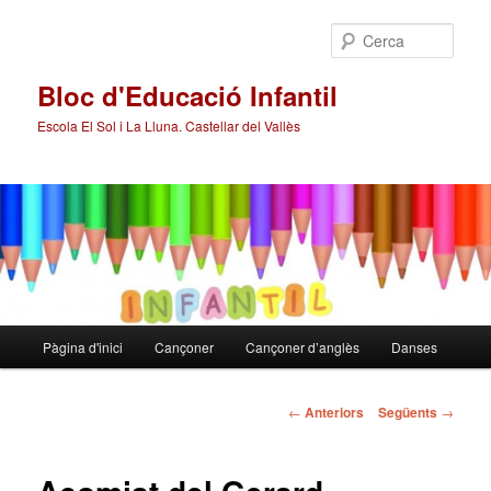
Cerca
Bloc d'Educació Infantil
Escola El Sol i La Lluna. Castellar del Vallès
Menú
Pàgina d'inici
Cançoner
Cançoner d’anglès
Danses
Aneu
principal
al
Navegació
←
Anteriors
Següents
→
pels
contingut
articles
principal