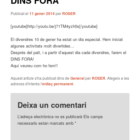
DINS FORA
Publicat el
11 gener 2014
per
ROSER
[youtube]http://youtu.be/j71TM4yzh5s[/youtube]
El divendres 10 de gener ha estat un dia especial. Hem iniciat
algunes activitats molt divertides…
Després del pati, i a partir d’aquest dia cada divendres, farem el
DINS FORA!
Aquí veureu com ho fem!!
Aquest article s'ha publicat dins de
General
per
ROSER
. Afegeix a les
adreces d'interès l'
enllaç permanent
.
Deixa un comentari
L'adreça electrònica no es publicarà
Els camps
necessaris estan marcats amb
*