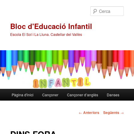
Cerca
Bloc d'Educació Infantil
Escola El Sol i La Lluna. Castellar del Vallès
Menú
Pàgina d'inici
Cançoner
Cançoner d’anglès
Danses
Aneu
principal
al
Navegació
←
Anteriors
Següents
→
pels
contingut
articles
principal