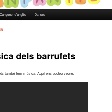
Cançoner d’anglès
Danses
ER
ica dels barrufets
fets també fem música. Aquí ens podeu veure.