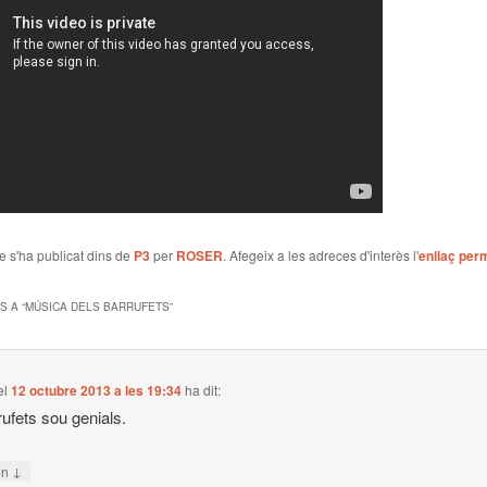
le s'ha publicat dins de
P3
per
ROSER
. Afegeix a les adreces d'interès l'
enllaç per
S A “
MÚSICA DELS BARRUFETS
”
el
12 octubre 2013 a les 19:34
ha dit:
rufets sou genials.
↓
on