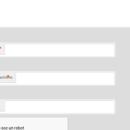
*
*
ectrònic