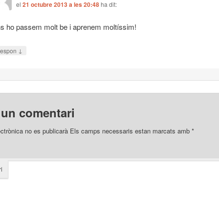
el
21 octubre 2013 a les 20:48
ha dit:
s ho passem molt be i aprenem moltíssim!
↓
espon
 un comentari
ectrònica no es publicarà
Els camps necessaris estan marcats amb
*
i