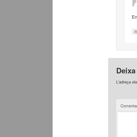
En
R
Deixa
L'adreça el
Comentar