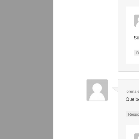
Sii
R
lorena
Que bé
Resp