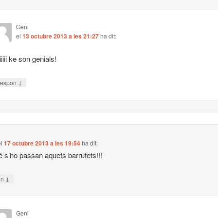
Geni
el
13 octubre 2013 a les 21:27
ha dit:
iiiii ke son genials!
↓
espon
el
17 octubre 2013 a les 19:54
ha dit:
 s’ho passan aquets barrufets!!!
↓
on
Geni