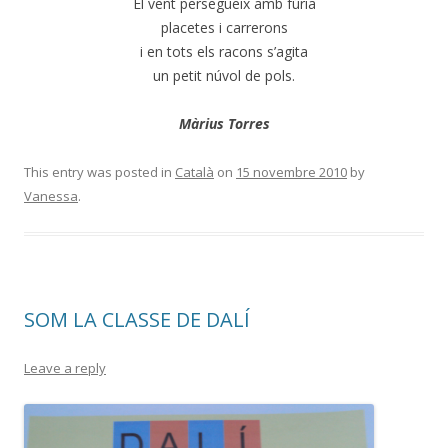
El vent persegueix amb fúria
placetes i carrerons
i en tots els racons s’agita
un petit núvol de pols.
Màrius Torres
This entry was posted in
Català
on
15 novembre 2010
by
Vanessa
.
SOM LA CLASSE DE DALÍ
Leave a reply