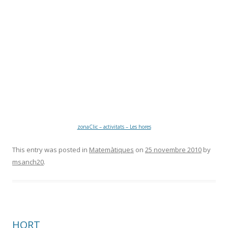
zonaClic – activitats – Les hores
This entry was posted in
Matemàtiques
on
25 novembre 2010
by
msanch20
.
HORT