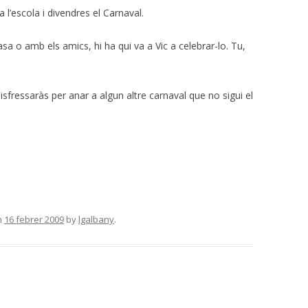
a l’escola i divendres el Carnaval.
casa o amb els amics, hi ha qui va a Vic a celebrar-lo. Tu,
disfressaràs per anar a algun altre carnaval que no sigui el
n
16 febrer 2009
by
lgalbany
.