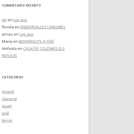
COMENTARIS RECENTS
nb
en
Les aus
florida
en
ENDEVINALLES I ENIGMES
arnau
en
Les aus
Maria
en
BENVINGUTS A SISÈ
Ainhoita
en
CASA DE COLÒNIES ELS
REFUGIS
CATEGORIES
cinquè
General
quart
sisè
tercer