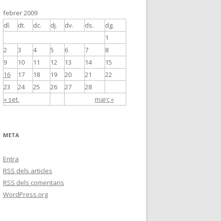
febrer 2009
dl.
dt.
dc.
dj.
dv.
ds.
dg.
1
2
3
4
5
6
7
8
9
10
11
12
13
14
15
16
17
18
19
20
21
22
23
24
25
26
27
28
« set.
març »
META
Entra
RSS
dels articles
RSS
dels comentaris
WordPress.org