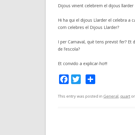
Dijous vinent celebrem el dijous llarder 
Hi ha qui el dijous Llarder el celebra a 
com celebres el Dijous Llarder?
I per Carnaval, què tens previst fer? Et 
de l’escola?
Et convido a explicar-ho!!!
F
T
C
ac
w
o
e
itt
m
This entry was posted in
General
,
quart
o
b
er
p
o
ar
o
te