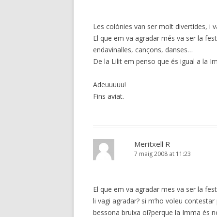
Les colònies van ser molt divertides, i 
El que em va agradar més va ser la fest
endavinalles, cançons, danses…
De la Lilit em penso que és igual a la Im
Adeuuuuu!
Fins aviat.
Meritxell R
7 maig 2008 at 11:23
El que em va agradar mes va ser la fes
li vagi agradar? si m’ho voleu contest
bessona bruixa oi?perque la Imma és norm