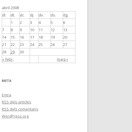
abril 2008
dl.
dt.
dc.
dj.
dv.
ds.
dg.
1
2
3
4
5
6
7
8
9
10
11
12
13
14
15
16
17
18
19
20
21
22
23
24
25
26
27
28
29
30
« febr.
maig »
META
Entra
RSS
dels articles
RSS
dels comentaris
WordPress.org