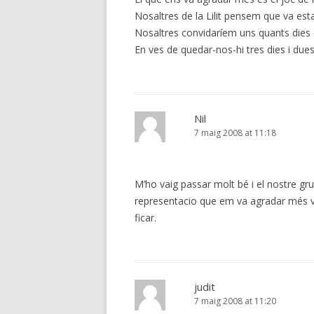
Nosaltres de la Lilit pensem que va est
Nosaltres convidaríem uns quants dies e
En ves de quedar-nos-hi tres dies i due
Nil
7 maig 2008 at 11:18
M’ho vaig passar molt bé i el nostre gru
representacio que em va agradar més va 
ficar.
judit
7 maig 2008 at 11:20