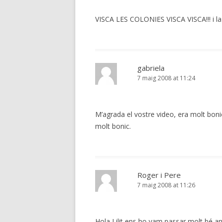
VISCA LES COLONIES VISCA VISCA!!! i la L
gabriela
7 maig 2008 at 11:24
M’agrada el vostre video, era molt bonic
molt bonic.
Roger i Pere
7 maig 2008 at 11:26
Hola Lilit ens ho vam passar molt bé anan