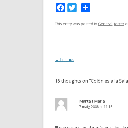
F
T
C
ac
w
o
e
itt
m
This entry was posted in
General
,
tercer
o
b
er
p
o
ar
o
te
k
ix
Post
←
Les aus
navigation
16 thoughts on “
Colònies a la Sala
Marta i Maria
7 maig 2008 at 11:15
El que ens va agradar més és el joc de ni