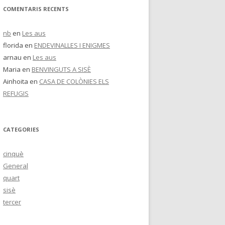
COMENTARIS RECENTS
nb
en
Les aus
florida
en
ENDEVINALLES I ENIGMES
arnau
en
Les aus
Maria
en
BENVINGUTS A SISÈ
Ainhoita
en
CASA DE COLÒNIES ELS
REFUGIS
CATEGORIES
cinquè
General
quart
sisè
tercer