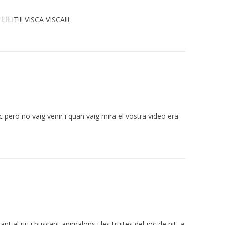
ILIT!!! VISCA VISCA!!!
 pero no vaig venir i quan vaig mira el vostra video era
t al riu i buscant animalons i les truites del joc de nit, a