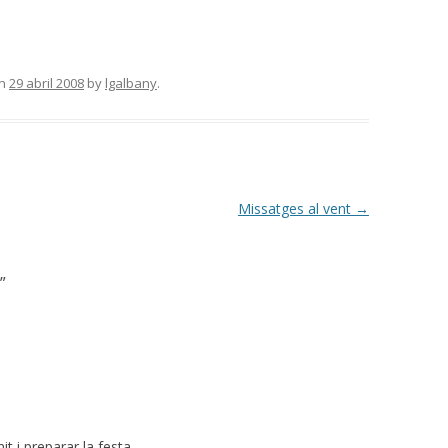
n
29 abril 2008
by
lgalbany
.
Missatges al vent
→
”
t i preparar la festa.