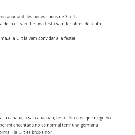
vam anar amb les nenes i nens de 3r i 4t.
a de la nit vam fer una festa vam fer obres de teatre,
ma,a la Lilit la vam convidar a la festa!
ta,la cabana,la sala aaaaaaa, bé tot.No crec que ningu no
ar per mi encantada,no es normal tenir una germana
al i la Lilit es bruixa no?