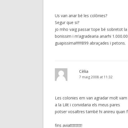
Us van anar bé les colònies?
Segur que si?
jo mho vaig passar tope bé sobretot la 
bonissim i m’agradearia anarhi 1.000.00
guapissima!!!!!!!899 abraçades i petons.
Cèlia
7 maig 2008 at 11:32
Les colonies em van agradar molt vam
a la Lilit i convidaria els meus pares
potser vosaltres també hi anireu quan fe
fins aviatttttttt!