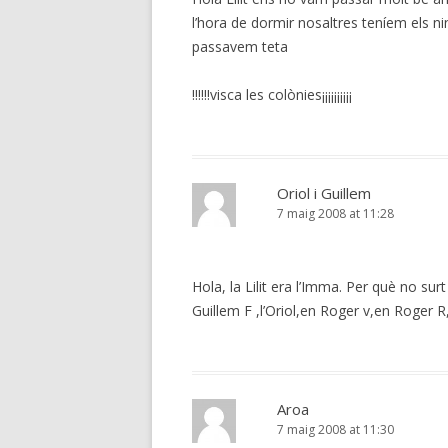
l’hora de dormir nosaltres teníem els ni
passavem teta
!!!!!!visca les colònies¡¡¡¡¡¡¡¡¡¡
Oriol i Guillem
7 maig 2008 at 11:28
Hola, la Lilit era l’Imma. Per què no sur
Guillem F ,l’Oriol,en Roger v,en Roger R
Aroa
7 maig 2008 at 11:30