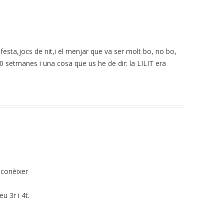
festa,jocs de nit,i el menjar que va ser molt bo, no bo,
0 setmanes i una cosa que us he de dir: la LILIT era
 conèixer
u 3r i 4t.