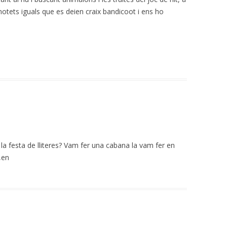
notets iguals que es deien craix bandicoot i ens ho
t la festa de lliteres? Vam fer una cabana la vam fer en
,en