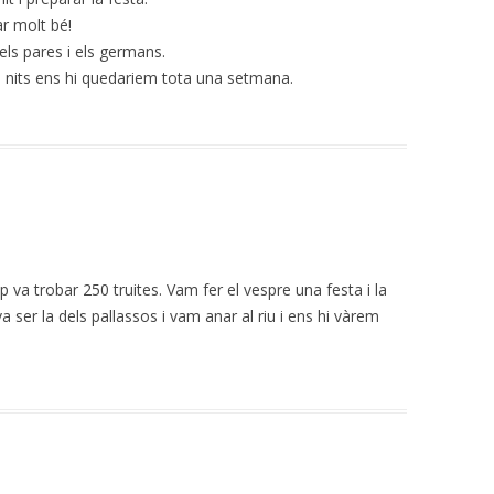
ar molt bé!
ls pares i els germans.
s nits ens hi quedariem tota una setmana.
p va trobar 250 truites. Vam fer el vespre una festa i la
ser la dels pallassos i vam anar al riu i ens hi vàrem