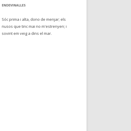
ENDEVINALLES
Sóc prima i alta, dono de menjar; els
nusos que tinc mai no m'estrenyen; i
sovint em veig a dins el mar.