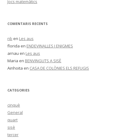
Jocs matemàtics
COMENTARIS RECENTS
nb
en
Les aus
florida
en
ENDEVINALLES I ENIGMES
arnau
en
Les aus
Maria
en
BENVINGUTS A SISÈ
Ainhoita
en
CASA DE COLÒNIES ELS REFUGIS
CATEGORIES
cinquè
General
quart
sisè
tercer