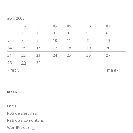
abril 2008
dl.
dt.
dc.
dj.
dv.
ds.
dg.
1
2
3
4
5
6
7
8
9
10
11
12
13
14
15
16
17
18
19
20
21
22
23
24
25
26
27
28
29
30
« febr.
maig »
META
Entra
RSS
dels articles
RSS
dels comentaris
WordPress.org