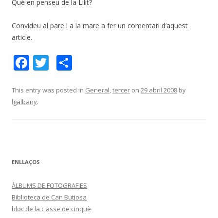
Què en penseu de la Lilit?
Convideu al pare i a la mare a fer un comentari d’aquest
article.
F
T
C
ac
w
o
e
itt
m
This entry was posted in
General
,
tercer
on
29 abril 2008
by
lgalbany
.
b
er
p
o
ar
o
te
k
ix
ENLLAÇOS
ÀLBUMS DE FOTOGRAFIES
Biblioteca de Can Butjosa
bloc de la classe de cinquè