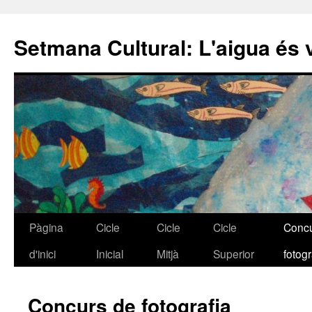
Setmana Cultural: L'aigua és 
Pàgina
Cicle
Cicle
Cicle
Concu
Vés
d'inici
Inicial
Mitjà
Superior
fotogr
al
contingut
Concurs de fotografia