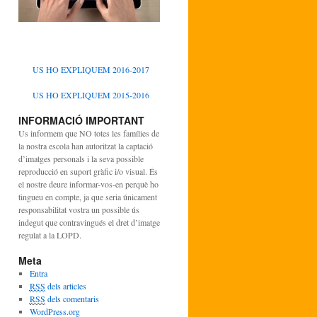
US HO EXPLIQUEM 2016-2017
US HO EXPLIQUEM 2015-2016
INFORMACIÓ IMPORTANT
Us informem que NO totes les famílies de
la nostra escola han autoritzat la captació
d’imatges personals i la seva possible
reproducció en suport gràfic i/o visual. És
el nostre deure informar-vos-en perquè ho
tingueu en compte, ja que seria únicament
responsabilitat vostra un possible ús
indegut que contravingués el dret d’imatge
regulat a la LOPD.
Meta
Entra
RSS
dels articles
RSS
dels comentaris
WordPress.org