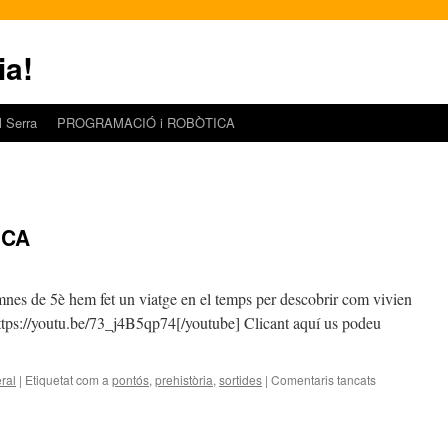
ia!
l Serra
PROGRAMACIÓ i ROBÒTICA
ICA
umnes de 5è hem fet un viatge en el temps per descobrir com vivien
https://youtu.be/73_j4B5qp74[/youtube] Clicant aquí us podeu
ral
|
Etiquetat com a
pontós
,
prehistòria
,
sortides
|
Comentaris tancats
a
SORTIDA
PREHISTÒR