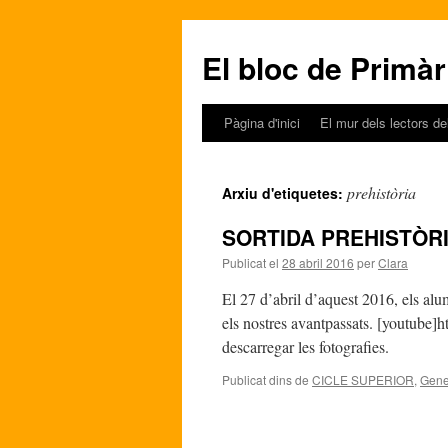
El bloc de Primàr
Pàgina d'inici
El mur dels lectors de
Vés
al
prehistòria
Arxiu d'etiquetes:
contingut
SORTIDA PREHISTÒR
Publicat el
28 abril 2016
per
Clara
El 27 d’abril d’aquest 2016, els al
els nostres avantpassats. [youtube]
descarregar les fotografies.
Publicat dins de
CICLE SUPERIOR
,
Gene