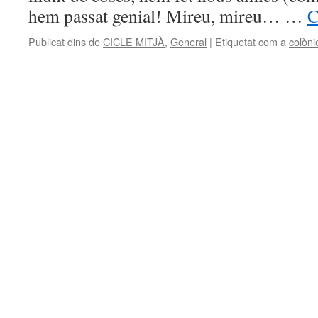
hem passat genial! Mireu, mireu… …
C
Publicat dins de
CICLE MITJÀ
,
General
|
Etiquetat com a
colòni