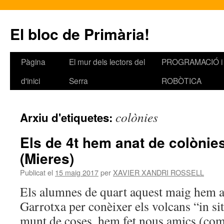
El bloc de Primària!
Pàgina
El mur dels lectors del
PROGRAMACIÓ i
Vés
d'inici
Serra
ROBÒTICA
al
contingut
colònies
Arxiu d'etiquetes:
Els de 4t hem anat de colònie
(Mieres)
Publicat el
15 maig 2017
per
XAVIER XANDRI ROSSELL
Els alumnes de quart aquest maig hem an
Garrotxa per conèixer els volcans “in s
munt de coses, hem fet nous amics (com