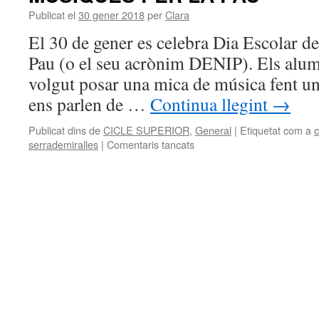
Publicat el
30 gener 2018
per
Clara
El 30 de gener es celebra Dia Escolar de 
Pau (o el seu acrònim DENIP). Els alu
volgut posar una mica de música fent un
ens parlen de …
Continua llegint
→
Publicat dins de
CICLE SUPERIOR
,
General
|
Etiquetat com a
c
serrademiralles
|
Comentaris tancats
a
MÚSIQUES
PER
LA
PAU