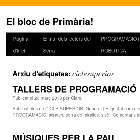
El bloc de Primària!
Pàgina
El mur dels lectors del
PROGRAMACIÓ i
Vés
d'inici
Serra
ROBÒTICA
al
contingut
ciclesuperior
Arxiu d'etiquetes:
TALLERS DE PROGRAMACIÓ
Publicat el
20 març 2018
per
Clara
Publicat dins de
CICLE SUPERIOR
,
General
|
Etiquetat com a
c
PROGRAMACIÓ
,
scratch
,
serra de miralles
,
sisè
|
Comentaris t
MÚSIQUES PER LA PAU