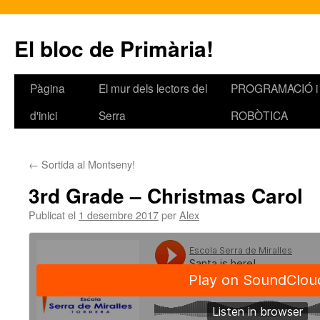
El bloc de Primària!
Pàgina
El mur dels lectors del
PROGRAMACIÓ i
Vés
d'inici
Serra
ROBÒTICA
al
contingut
←
Sortida al Montseny!
3rd Grade – Christmas Carol
Publicat el
1 desembre 2017
per
Alex