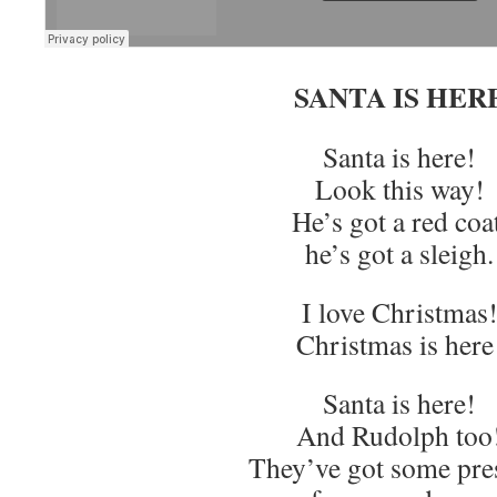
SANTA IS HER
Santa is here!
Look this way!
He’s got a red coat
he’s got a sleigh.
I love Christmas
Christmas is here
Santa is here!
And Rudolph too
They’ve got some pre