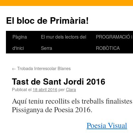
El bloc de Primària!
Pàgina
El mur dels lectors del
PROGRAMACIÓ i
Vés
d'inici
Serra
ROBÒTICA
al
contingut
←
Trobada Interescolar Blanes
Tast de Sant Jordi 2016
Publicat el
18 abril 2016
per
Clara
Aquí teniu recollits els treballs finalist
Pissiganya de Poesia 2016.
Poesia Visual