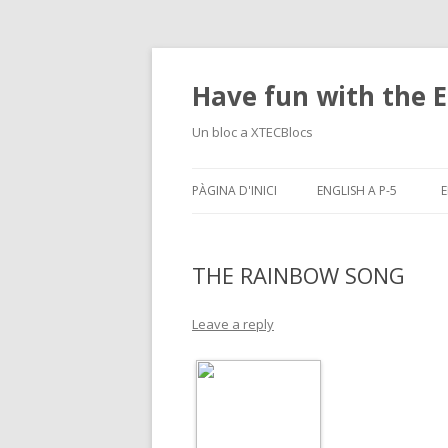
Have fun with the E
Un bloc a XTECBlocs
PÀGINA D'INICI
ENGLISH A P-5
E
THE RAINBOW SONG
Leave a reply