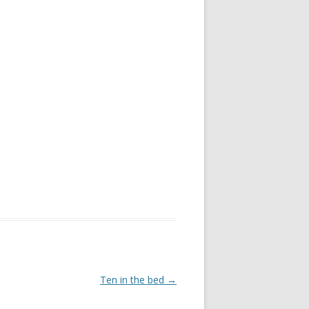
Ten in the bed
→