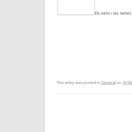
Els nens i les nene
This entry was posted in
General
on
10 fe
Post
navigation