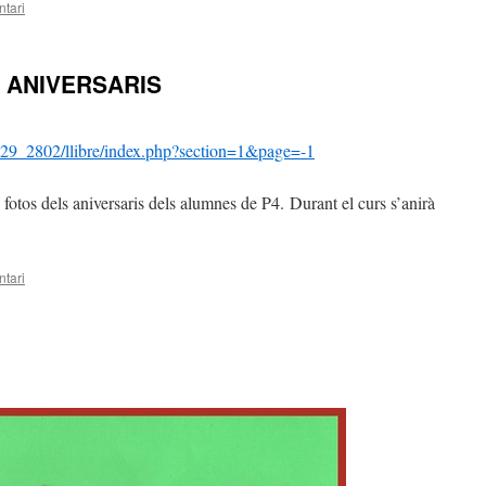
tari
S ANIVERSARIS
abat29_2802/llibre/index.php?section=1&page=-1
s fotos dels aniversaris dels alumnes de P4. Durant el curs s’anirà
tari