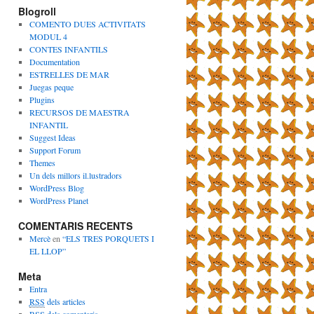
Blogroll
COMENTO DUES ACTIVITATS
MODUL 4
CONTES INFANTILS
Documentation
ESTRELLES DE MAR
Juegas peque
Plugins
RECURSOS DE MAESTRA
INFANTIL
Suggest Ideas
Support Forum
Themes
Un dels millors il.lustradors
WordPress Blog
WordPress Planet
COMENTARIS RECENTS
Mercè
en
“ELS TRES PORQUETS I
EL LLOP”
Meta
Entra
RSS
dels articles