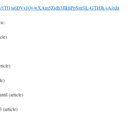
nt/d/1Tf1ja6DVs1Oj-wXAm5Zjdh3JIkhPpSm5iL-GTHJk-sA/edit
oc:
icle)
ticle)
le)
ntil (article)
 (article)