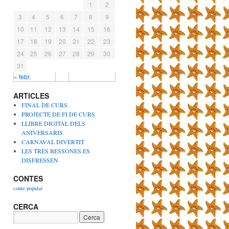
1
2
3
4
5
6
7
8
9
10
11
12
13
14
15
16
17
18
19
20
21
22
23
24
25
26
27
28
29
30
31
« febr.
ARTICLES
FINAL DE CURS
PROJECTE DE FI DE CURS
LLIBRE DIGITAL DELS
ANIVERSARIS
CARNAVAL DIVERTIT
LES TRES BESSONES ES
DISFRESSEN
CONTES
conte popular
CERCA