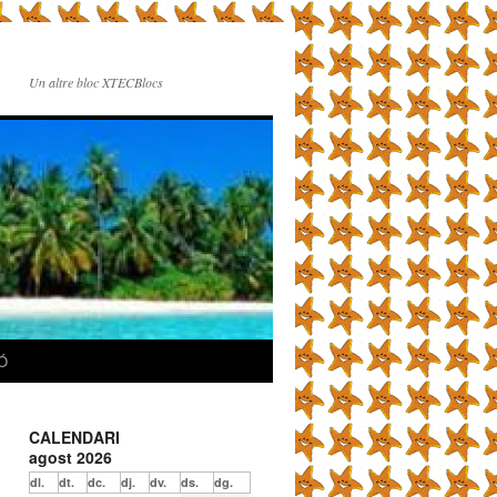
Un altre bloc XTECBlocs
Ó
CALENDARI
agost 2026
dl.
dt.
dc.
dj.
dv.
ds.
dg.