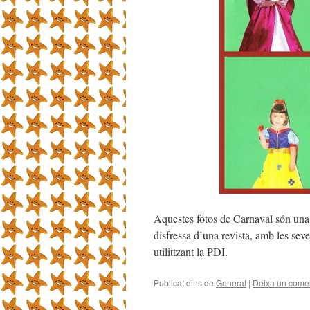
Aquestes fotos de Carnaval són una mo
disfressa d’una revista, amb les sev
utilittzant la PDI.
Publicat dins de
General
|
Deixa un comen