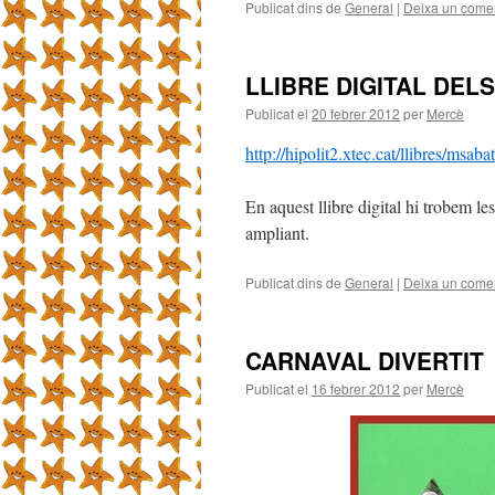
Publicat dins de
General
|
Deixa un comen
LLIBRE DIGITAL DEL
Publicat el
20 febrer 2012
per
Mercè
http://hipolit2.xtec.cat/llibres/ms
En aquest llibre digital hi trobem le
ampliant.
Publicat dins de
General
|
Deixa un comen
CARNAVAL DIVERTIT
Publicat el
16 febrer 2012
per
Mercè