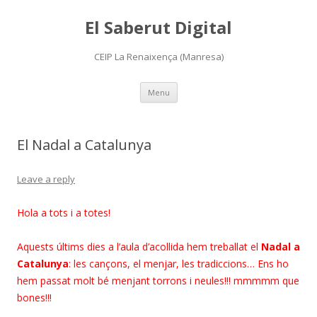
El Saberut Digital
CEIP La Renaixença (Manresa)
Skip
Menu
to
content
El Nadal a Catalunya
Leave a reply
Hola a tots i a totes!
Aquests últims dies a l’aula d’acollida hem treballat el
Nadal a
Catalunya
: les cançons, el menjar, les tradiccions… Ens ho
hem passat molt bé menjant torrons i neules!!! mmmmm que
bones!!!