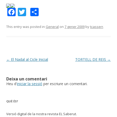
F
T
C
ac
w
o
e
itt
m
This entry was posted in
General
on
7 gener 2009
by
tcasserr
.
b
er
p
o
ar
o
te
k
ix
Post
←
El Nadal al Cicle Inicial
TORTELL DE REIS
→
navigation
Deixa un comentari
Heu d'
iniciar la sessió
per escriure un comentari.
QUÈ ÉS?
Versió digital de la nostra revista EL Saberut.