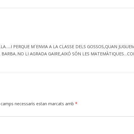
LA…..I PERQUE M´ENVIA A LA CLASSE DELS GOSSOS,QUAN JUGUEM 
 BARBA..NO LI AGRADA GAIRE,AIXÓ SÓN LES MATEMÀTIQUES…COM
 camps necessaris estan marcats amb
*