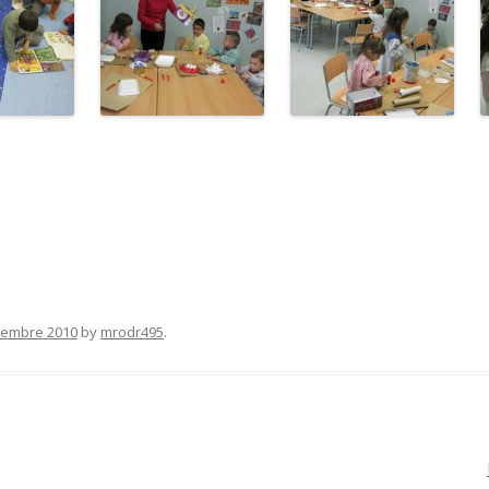
sembre 2010
by
mrodr495
.