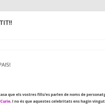
IT!!
Skip
to
content
AIS!
asa que els vostres fills/es parlen de noms de personat
Curie
. I no és que aquestes celebritats ens hagin vingut 