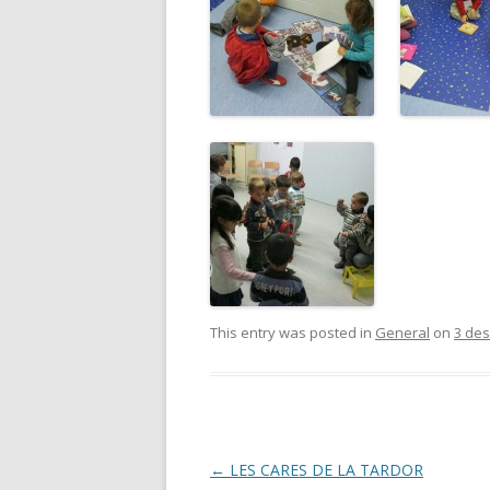
This entry was posted in
General
on
3 de
Post
←
LES CARES DE LA TARDOR