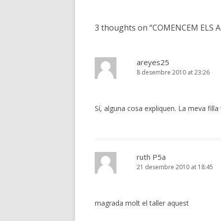
navigation
3 thoughts on “
COMENCEM ELS A
areyes25
8 desembre 2010 at 23:26
Sí, alguna cosa expliquen. La meva filla
ruth P5a
21 desembre 2010 at 18:45
magrada molt el taller aquest