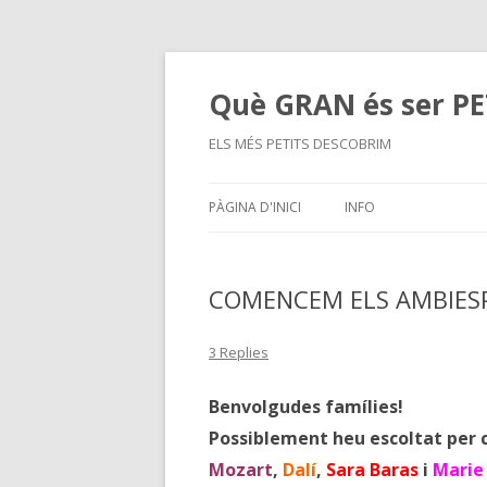
Què GRAN és ser PET
ELS MÉS PETITS DESCOBRIM
PÀGINA D'INICI
INFO
COMENCEM ELS AMBIESP
3 Replies
Benvolgudes famílies!
Possiblement heu escoltat per c
Mozart
,
Dalí
,
Sara Baras
i
Marie 