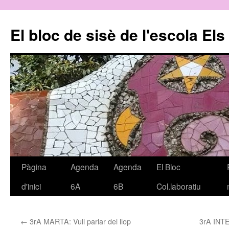
El bloc de sisè de l'escola El
Pàgina
Agenda
Agenda
El Bloc
Vés
d'inici
6A
6B
Col.laboratiu
al
contingut
←
3rA MARTA: Vull parlar del llop
3rA INT