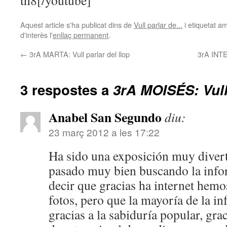
th8[/youtube]
Aquest article s'ha publicat dins de
Vull parlar de...
i etiquetat 
d'interès l'
enllaç permanent
.
←
3rA MARTA: Vull parlar del llop
3rA INT
3 respostes a
3rA MOISÉS: Vull
Anabel San Segundo
diu:
23 març 2012 a les 17:22
Ha sido una exposición muy divert
pasado muy bien buscando la info
decir que gracias ha internet hem
fotos, pero que la mayoría de la i
gracias a la sabiduría popular, gra