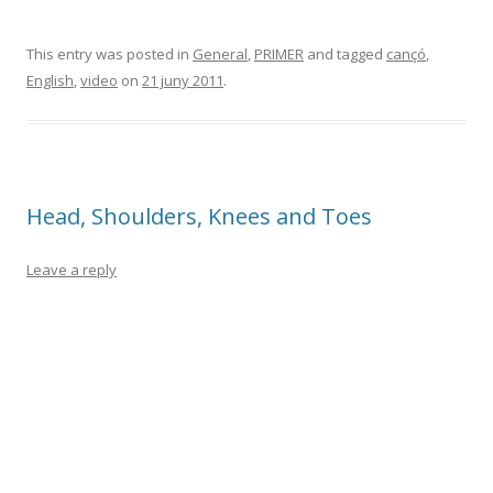
This entry was posted in
General
,
PRIMER
and tagged
cançó
,
English
,
video
on
21 juny 2011
.
Head, Shoulders, Knees and Toes
Leave a reply