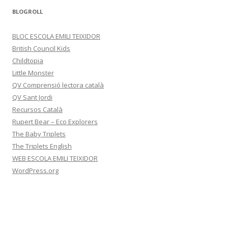
BLOGROLL
BLOC ESCOLA EMILI TEIXIDOR
British Council Kids
Childtopia
Little Monster
QV Comprensió lectora català
QV Sant Jordi
Recursos Català
Rupert Bear – Eco Explorers
The Baby Triplets
The Triplets English
WEB ESCOLA EMILI TEIXIDOR
WordPress.org