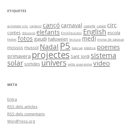
ETIQUETES
cançó
circ
carnaval
activitats jclic
cangurs
castellà
català
English
elefants
contes
escola
dibuixos
EmiliTeixidor
fotos
medi
gaudi
halloween
festes
lectura
mona de pasqua
P5
Nadal
poemes
mossos
mussol
pascua
plàstica
projectes
sistema
primavera
Sant Jordi
univers
solar
video
sortides
vella quaresma
META
Entra
RSS
dels articles
RSS
dels comentaris
WordPress.org