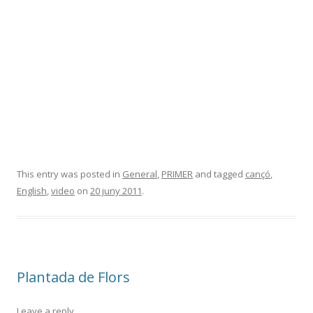
This entry was posted in
General
,
PRIMER
and tagged
cançó
,
English
,
video
on
20 juny 2011
.
Plantada de Flors
Leave a reply