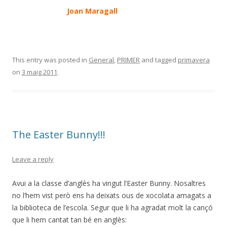
Joan Maragall
This entry was posted in
General
,
PRIMER
and tagged
primavera
on
3 maig 2011
.
The Easter Bunny!!!
Leave a reply
Avui a la classe d’anglès ha vingut l’Easter Bunny. Nosaltres
no l’hem vist però ens ha deixats ous de xocolata amagats a
la biblioteca de l’escola. Segur que li ha agradat molt la cançó
que li hem cantat tan bé en anglès: