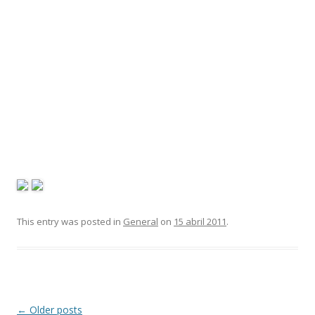
This entry was posted in
General
on
15 abril 2011
.
Post
←
Older posts