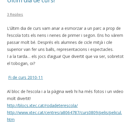
Últim dia de curs!
3 Replies
L’últim dia de curs vam anar a esmorzar a un parc a prop de
l’escola tots els nens i nenes de primer i segon. Ens ho vàrem
passar molt bé. Després els alumnes de cicle mitjà i cile
superior van fer uns balls, representacions i espectacles.
I a la tarda… els jocs d’aigua! Que divertit que va ser, sobretot
el tobogan, oi?
Fi de curs 2010-11
Al bloc de l’escola i a la pàgina web hi ha més fotos i un video
molt divertit!
http://blocs.xtec.cat/rodadeterescola/
http://www.xtec.cat/centres/a8064787/curs0809/pelis/pelicul.
htm