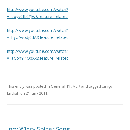
http://www.youtube.com/watch?
v=doyv0fL0YJw&feature=related
http://www.youtube.com/watch?
v=hyUAvodj0dA&feature=related
http://www.youtube.com/watch?
v=aGpnYl4OpXk&feature=related
This entry was posted in
General
,
PRIMER
and tagged
cançó
,
English
on
21 juny 2011
.
Incy Wincy Spider Song