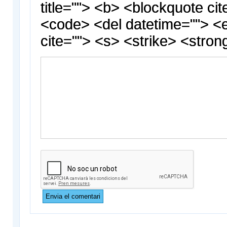
title=""> <b> <blockquote cit
<code> <del datetime=""> <
cite=""> <s> <strike> <stron